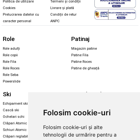
Politica de utilizare
Termeni și condiții
Cookies
Livrare și plată
Prelucrarea datelor cu
Condiții de retur
caracter personal
ANPC
Role
Patinaj
Role adulți
Magazin patine
Role copii
Patine Fila
Role Fila
Patine Roces
Role Roces
Patine de gheață
Role Seba
Powerslide
Ski
Snowboard
Echipament ski
Magazin snowboard
Folosim cookie-uri
Cască ski
Echipament snowboard
Ochelari schi
Legături Rome SDS
Clăpari Atomic
Folosim cookie-uri și alte
Skate & longboard
Schiuri Atomic
tehnologii de urmărire pentru a
Clăpari reglabili
Santa Cruz