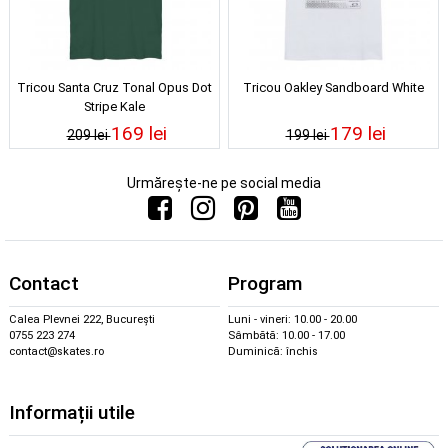
Tricou Santa Cruz Tonal Opus Dot
Tricou Oakley Sandboard White
Stripe Kale
169 lei
179 lei
209 lei
199 lei
Urmărește-ne pe social media
Contact
Program
Calea Plevnei 222, București
Luni - vineri: 10.00 - 20.00
0755 223 274
Sâmbătă: 10.00 - 17.00
contact@skates.ro
Duminică: închis
Informații utile