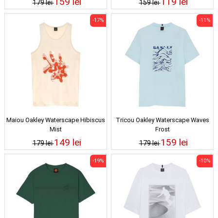
159 lei
119 lei
179 lei
159 lei
-17%
-11%
Maiou Oakley Waterscape Hibiscus
Tricou Oakley Waterscape Waves
Mist
Frost
149 lei
159 lei
179 lei
179 lei
-19%
-10%