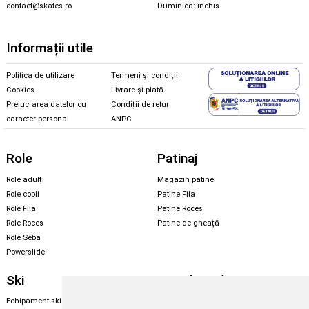
contact@skates.ro
Duminică: închis
Informații utile
Politica de utilizare
Termeni și condiții
Cookies
Livrare și plată
Prelucrarea datelor cu
Condiții de retur
caracter personal
ANPC
Role
Patinaj
Role adulți
Magazin patine
Role copii
Patine Fila
Role Fila
Patine Roces
Role Roces
Patine de gheață
Role Seba
Powerslide
Ski
Snowboard
Echipament ski
Magazin snowboard