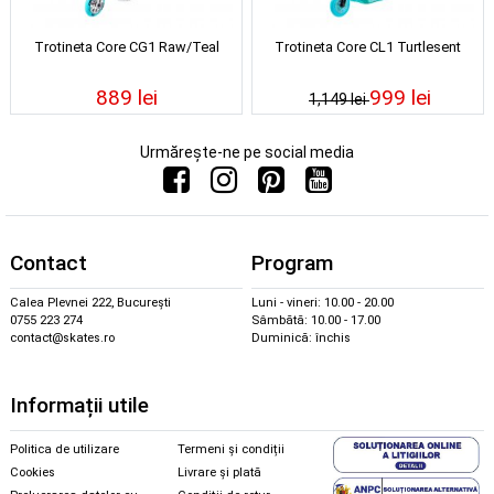
Trotineta Core CG1 Raw/Teal
Trotineta Core CL1 Turtlesent
889 lei
999 lei
1,149 lei
Urmărește-ne pe social media
Contact
Program
Calea Plevnei 222, București
Luni - vineri: 10.00 - 20.00
0755 223 274
Sâmbătă: 10.00 - 17.00
contact@skates.ro
Duminică: închis
Informații utile
Politica de utilizare
Termeni și condiții
Cookies
Livrare și plată