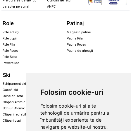
Prelucrarea datelor cu
Condiții de retur
caracter personal
ANPC
Role
Patinaj
Role adulți
Magazin patine
Role copii
Patine Fila
Role Fila
Patine Roces
Role Roces
Patine de gheață
Role Seba
Powerslide
Ski
Snowboard
Echipament ski
Magazin snowboard
Folosim cookie-uri
Cască ski
Echipament snowboard
Ochelari schi
Legături Rome SDS
Clăpari Atomic
Folosim cookie-uri și alte
Skate & longboard
Schiuri Atomic
tehnologii de urmărire pentru a
Clăpari reglabili
Santa Cruz
îmbunătăți experiența ta de
Clăpari copii
Enuff Skateboards
navigare pe website-ul nostru,