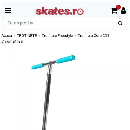
0
C
p
Acasa
TROTINETE
Trotinete Freestyle
Trotineta Core CD1
Chrome/Teal