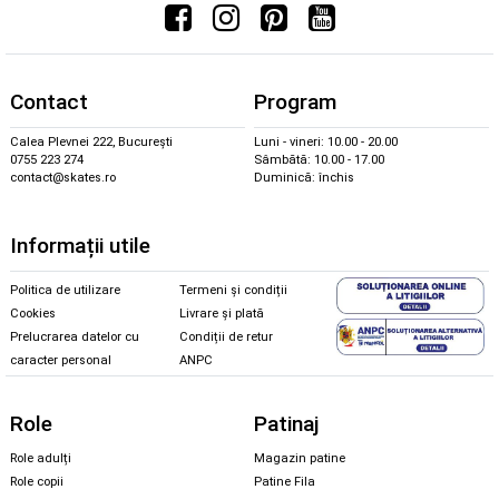
Contact
Program
Calea Plevnei 222, București
Luni - vineri: 10.00 - 20.00
0755 223 274
Sâmbătă: 10.00 - 17.00
contact@skates.ro
Duminică: închis
Informații utile
Politica de utilizare
Termeni și condiții
Cookies
Livrare și plată
Prelucrarea datelor cu
Condiții de retur
caracter personal
ANPC
Role
Patinaj
Role adulți
Magazin patine
Role copii
Patine Fila