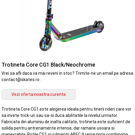
Trotineta Core CG1 Black/Neochrome
Vrei sa afli daca va mai reveni in stoc? Trimite-ne un email pe adresa
contact@skates.ro .
Trotineta Core CG1 este alegerea ideala pentru tinerii rideri care vor
sa invete trick-uri sau sa-si duca abilitatile la nivelul urmator.
Fabricata din aluminiu de inalta calitate, trotineta este suficient de
solida pentru antrenamente intense, dar ramane usoara si
manevrabila. Rotile CG1 si rulmentii ABEC 9 reprezinta combinatia