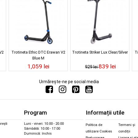
V2
Trotineta Ethic DTC Erawan V2
Trotineta Striker Lux Clear/Silver
T
Blue M
1,059 lei
839 lei
929 lei
Urmărește-ne pe social media
Program
Informații utile
rești
Luni - vineri: 10.00 - 20.00
Politica de
Termeni și
Sâmbătă: 10.00 - 17.00
utilizare Cookies
condiții
Duminică: închis
Prelucrarea
Livrare și pl