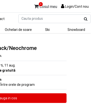
0
Cosul meu
Login/Cont nou
Cauta
act
produs
Ochelari de soare
Ski
Snowboard
lack/Neochrome
VA
rti, 11 aug.
re gratuită
n
 Între orele de program