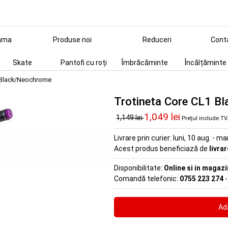
ama
Produse noi
Reduceri
Cont
Skate
Pantofi cu roți
Îmbrăcăminte
Încălțăminte
 Black/Neochrome
Trotineta Core CL1 B
1,049 lei
1,149 lei
Prețul include T
Livrare prin curier:
luni, 10 aug. - ma
Acest produs beneficiază de
livra
Disponibilitate:
Online si in magazi
Comandă telefonic:
0755 223 274
-