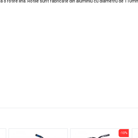
 o rotire lina. Rotile sunt fabricate din aluminiu cu diametru de 110mm,
-10%