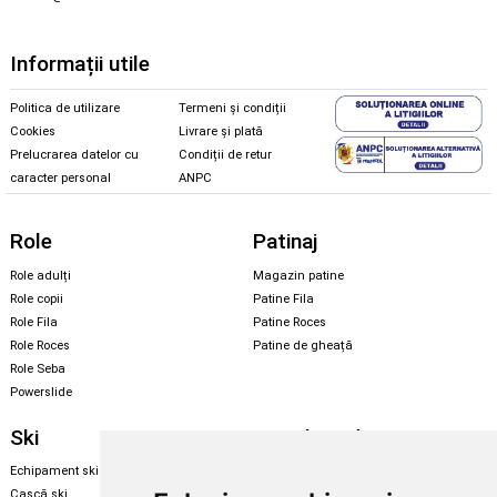
Informații utile
Politica de utilizare
Termeni și condiții
Cookies
Livrare și plată
Prelucrarea datelor cu
Condiții de retur
caracter personal
ANPC
Role
Patinaj
Role adulți
Magazin patine
Role copii
Patine Fila
Role Fila
Patine Roces
Role Roces
Patine de gheață
Role Seba
Powerslide
Ski
Snowboard
Echipament ski
Magazin snowboard
Cască ski
Echipament snowboard