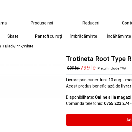
ama
Produse noi
Reduceri
Cont
Skate
Pantofi cu roți
Îmbrăcăminte
Încălțăminte
 R Black/Pink/White
Trotineta Root Type R
799 lei
889 lei
Prețul include TVA
Livrare prin curier:
luni, 10 aug. - ma
Acest produs beneficiază de
livra
Disponibilitate:
Online si in magazi
Comandă telefonic:
0755 223 274
-