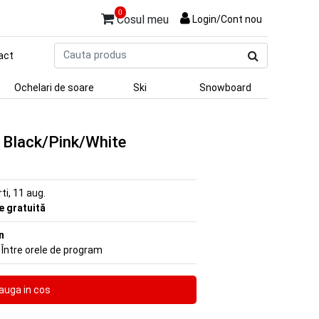
0
Cosul meu
Login/Cont nou
Cauta
act
produs
Ochelari de soare
Ski
Snowboard
 Black/Pink/White
rti, 11 aug.
re gratuită
n
 Între orele de program