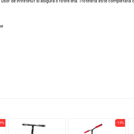
 usor de intretinut si asigura o rotire lina. Trotineta este completat
me
-9%
-13%