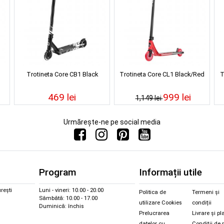
Trotineta Core CB1 Black
Trotineta Core CL1 Black/Red
T
469 lei
999 lei
1,149 lei
Urmărește-ne pe social media
Program
Informații utile
rești
Luni - vineri: 10.00 - 20.00
Politica de
Termeni și
Sâmbătă: 10.00 - 17.00
utilizare Cookies
condiții
Duminică: închis
Prelucrarea
Livrare și pl
datelor cu
Condiții de 