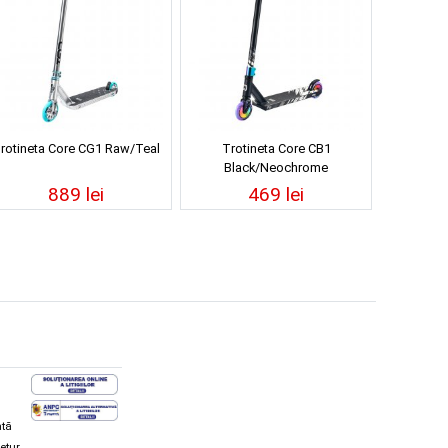
rotineta Core CG1 Raw/Teal
Trotineta Core CB1
Black/Neochrome
889 lei
469 lei
ată
retur