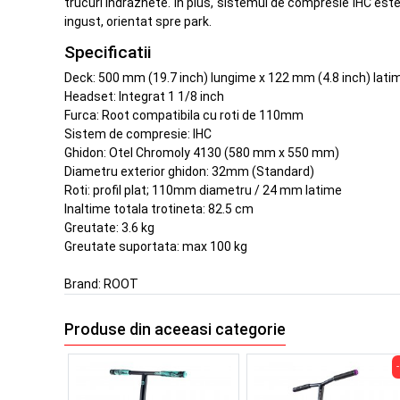
trucuri indraznete. In plus, sistemul de compresie IHC este
ingust, orientat spre park.
Specificatii
Deck: 500 mm (19.7 inch) lungime x 122 mm (4.8 inch) lati
Headset: Integrat 1 1/8 inch
Furca: Root compatibila cu roti de 110mm
Sistem de compresie: IHC
Ghidon: Otel Chromoly 4130 (580 mm x 550 mm)
Diametru exterior ghidon: 32mm (Standard)
Roti: profil plat; 110mm diametru / 24 mm latime
Inaltime totala trotineta: 82.5 cm
Greutate: 3.6 kg
Greutate suportata: max 100 kg
Brand:
ROOT
Produse din aceeasi categorie