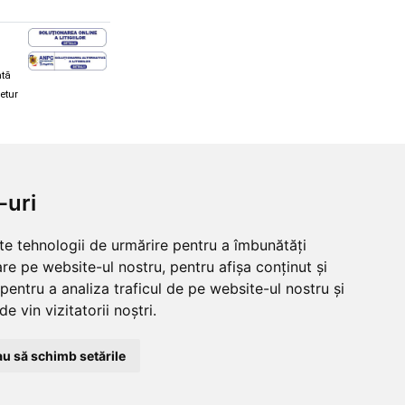
ată
retur
hi și snowboard
Diverse
-uri
ăcăminte schi și snowboard
Cum aleg rolele
i și ochelari de iarnă
Cum aleg ochelarii
lte tehnologii de urmărire pentru a îmbunătăți
i și ochelari Alpina
Ochelari de soare Oakley
re pe website-ul nostru, pentru afișa conținut și
lari Oakley
Ochelari de soare Alpina
lari Alpina
Intretinere manusi
pentru a analiza traficul de pe website-ul nostru și
e vin vizitatorii noștri.
u să schimb setările
© 2026 Skates.ro | SC Zmart Skating SRL