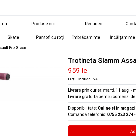
ama
Produse noi
Reduceri
Cont
Skate
Pantofi cu roți
Îmbrăcăminte
Încălțăminte
sault Pro Green
Trotineta Slamm Assa
959 lei
Prețul include TVA
Livrare prin curier:
marti, 11 aug. - m
Livrare gratuită pentru comenzi d
Disponibilitate:
Online si in magazi
Comandă telefonic:
0755 223 274
-