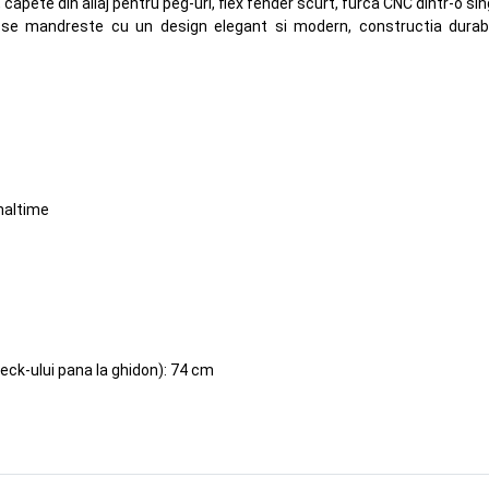
capete din aliaj pentru peg-uri, flex fender scurt, furca CNC dintr-o sin
 se mandreste cu un design elegant si modern, constructia durabila 
naltime
deck-ului pana la ghidon): 74 cm