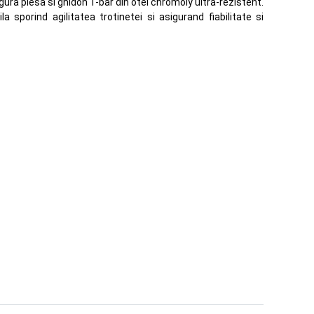
gura piesa si ghidon T-bar din otel chromoly ultra-rezistent.
sporind agilitatea trotinetei si asigurand fiabilitate si