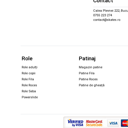
Contact
Calea Plevnei 222, Bucu
0755 223 274
contact@skates.ro
Role
Patinaj
Role adulți
Magazin patine
Role copii
Patine Fila
Role Fila
Patine Roces
Role Roces
Patine de gheață
Role Seba
Powerslide