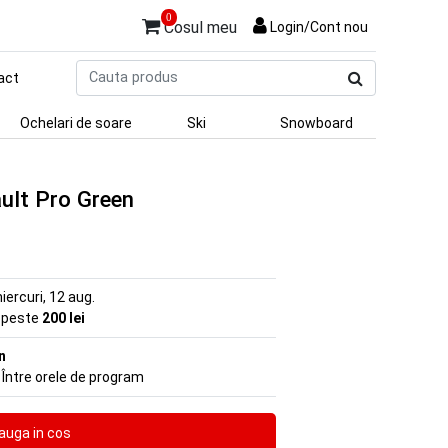
0
Cosul meu
Login/Cont nou
Cauta
act
produs
Ochelari de soare
Ski
Snowboard
ult Pro Green
iercuri, 12 aug.
e peste
200 lei
n
 Între orele de program