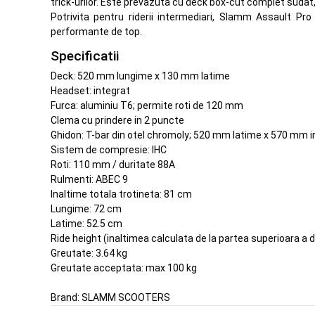
trick-urilor. Este prevazuta cu deck box-cut complet sudat, 
Potrivita pentru riderii intermediari, Slamm Assault Pro
performante de top.
Specificatii
Deck: 520 mm lungime x 130 mm latime
Headset: integrat
Furca: aluminiu T6; permite roti de 120 mm
Clema cu prindere in 2 puncte
Ghidon: T-bar din otel chromoly; 520 mm latime x 570 mm i
Sistem de compresie: IHC
Roti: 110 mm / duritate 88A
Rulmenti: ABEC 9
Inaltime totala trotineta: 81 cm
Lungime: 72 cm
Latime: 52.5 cm
Ride height (inaltimea calculata de la partea superioara a 
Greutate: 3.64 kg
Greutate acceptata: max 100 kg
Brand:
SLAMM SCOOTERS