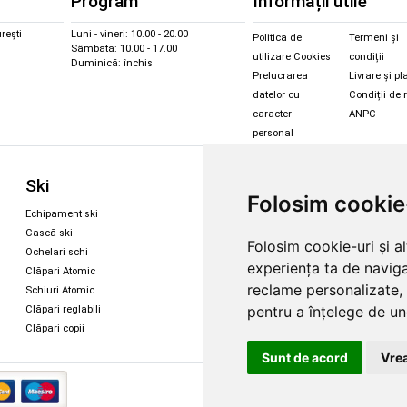
Program
Informații utile
rești
Luni - vineri: 10.00 - 20.00
Politica de
Termeni și
Sâmbătă: 10.00 - 17.00
utilizare Cookies
condiții
Duminică: închis
Prelucrarea
Livrare și pl
datelor cu
Condiții de 
caracter
ANPC
personal
Sc
Ski
Snowboard
Folosim cookie
Îmbr
Echipament ski
Magazin snowboard
Cășt
Cască ski
Echipament snowboard
Folosim cookie-uri și a
Cășt
Ochelari schi
Legături Rome SDS
experiența ta de naviga
Oche
Clăpari Atomic
Skate & longboard
Oche
reclame personalizate, 
Schiuri Atomic
pentru a înțelege de und
Clăpari reglabili
Santa Cruz
Clăpari copii
Enuff Skateboards
Sunt de acord
Vrea
Copyright 