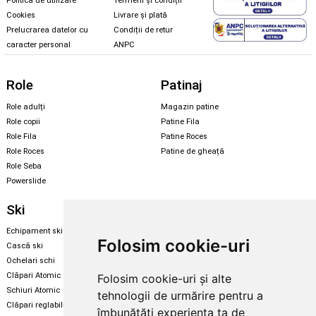
Politica de utilizare
Termeni și condiții
Cookies
Livrare și plată
Prelucrarea datelor cu
Condiții de retur
caracter personal
ANPC
Role
Patinaj
Role adulți
Magazin patine
Role copii
Patine Fila
Role Fila
Patine Roces
Role Roces
Patine de gheață
Role Seba
Powerslide
Ski
Snowboard
Echipament ski
Magazin snowboard
Folosim cookie-uri
Cască ski
Echipament snowboard
Ochelari schi
Legături Rome SDS
Clăpari Atomic
Folosim cookie-uri și alte
Skate & longboard
Schiuri Atomic
tehnologii de urmărire pentru a
Clăpari reglabili
îmbunătăți experiența ta de
Santa Cruz