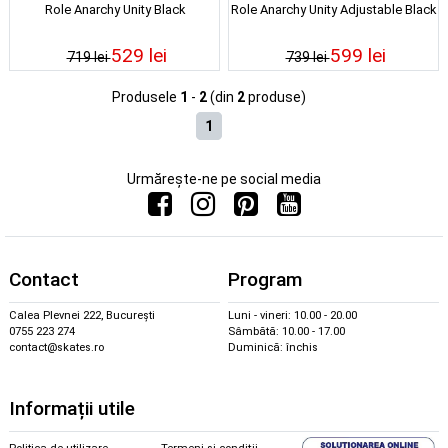
Role Anarchy Unity Black
Role Anarchy Unity Adjustable Black
529 lei
599 lei
719 lei
739 lei
Produsele
1
-
2
(din
2
produse)
1
Urmărește-ne pe social media
Contact
Program
Calea Plevnei 222, București
Luni - vineri: 10.00 - 20.00
0755 223 274
Sâmbătă: 10.00 - 17.00
contact@skates.ro
Duminică: închis
Informații utile