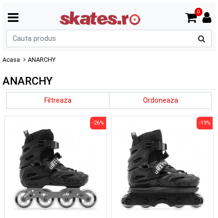
0
C
p
Acasa
ANARCHY
ANARCHY
Filtreaza
Ordoneaza
-26%
-19%