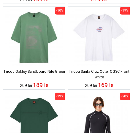
-10%
-19%
Tricou Oakley Sandboard Nile Green
Tricou Santa Cruz Outer OGSC Front
White
189 lei
169 lei
209 lei
209 lei
-19%
-20%