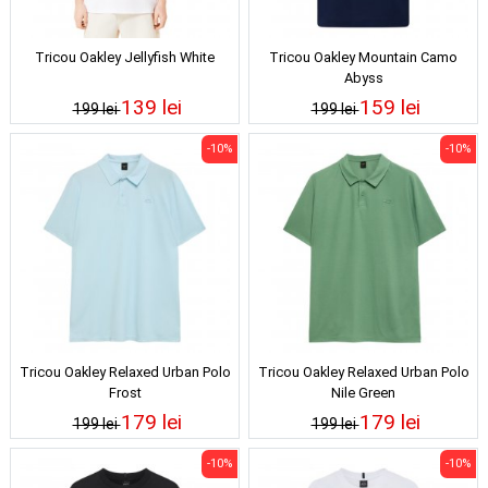
Tricou Oakley Jellyfish White
Tricou Oakley Mountain Camo
Abyss
139 lei
159 lei
199 lei
199 lei
-10%
-10%
Tricou Oakley Relaxed Urban Polo
Tricou Oakley Relaxed Urban Polo
Frost
Nile Green
179 lei
179 lei
199 lei
199 lei
-10%
-10%