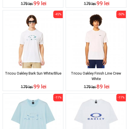
99 lei
99 lei
179 lei
179 lei
-45%
-50%
Tricou Oakley Bark Sun White/Blue
Tricou Oakley Finish Line Crew
White
99 lei
89 lei
179 lei
179 lei
-11%
-11%