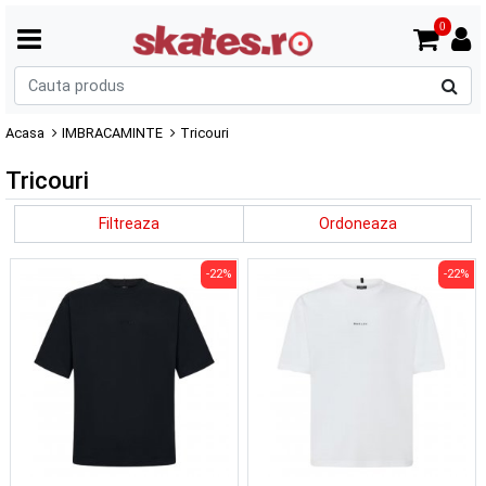
0
C
p
Acasa
IMBRACAMINTE
Tricouri
Tricouri
Filtreaza
Ordoneaza
-22%
-22%