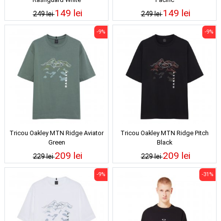
149 lei
149 lei
249 lei
249 lei
-9%
-9%
Tricou Oakley MTN Ridge Aviator
Tricou Oakley MTN Ridge Pitch
Green
Black
209 lei
209 lei
229 lei
229 lei
-9%
-31%