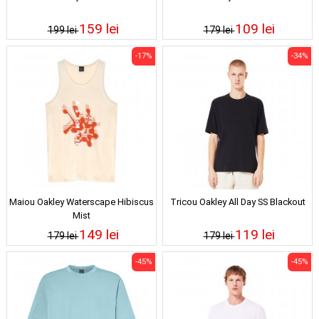
159 lei
109 lei
199 lei
179 lei
-17%
-34%
Maiou Oakley Waterscape Hibiscus
Tricou Oakley All Day SS Blackout
Mist
149 lei
119 lei
179 lei
179 lei
-45%
-45%