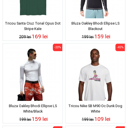
Tricou Santa Cruz Tonal Opus Dot
Bluza Oakley Bhodi Ellipse LS
Stripe Kale
Blackout
169 lei
159 lei
209 lei
199 lei
-20%
-45%
Bluza Oakley Bhodi Ellipse LS
Tricou Nike SB M90 Oc Dunk Dog
White/Black
White
159 lei
109 lei
199 lei
199 lei