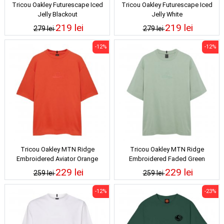
Tricou Oakley Futurescape Iced
Tricou Oakley Futurescape Iced
Jelly Blackout
Jelly White
219 lei
219 lei
279 lei
279 lei
-12%
-12%
Tricou Oakley MTN Ridge
Tricou Oakley MTN Ridge
Embroidered Aviator Orange
Embroidered Faded Green
229 lei
229 lei
259 lei
259 lei
-12%
-23%