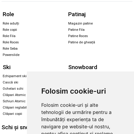
Role
Patinaj
Role adulți
Magazin patine
Role copii
Patine Fila
Role Fila
Patine Roces
Role Roces
Patine de gheață
Role Seba
Powerslide
Ski
Snowboard
Echipament ski
Magazin snowboard
Cască ski
Echipament snowboard
Folosim cookie-uri
Ochelari schi
Legături Rome SDS
Clăpari Atomic
Skate & longboard
Schiuri Atomic
Folosim cookie-uri și alte
Clăpari reglabili
Santa Cruz
tehnologii de urmărire pentru a
Clăpari copii
Enuff Skateboards
îmbunătăți experiența ta de
navigare pe website-ul nostru,
Schi și snowboard
Diverse
pentru afișa conținut și reclame