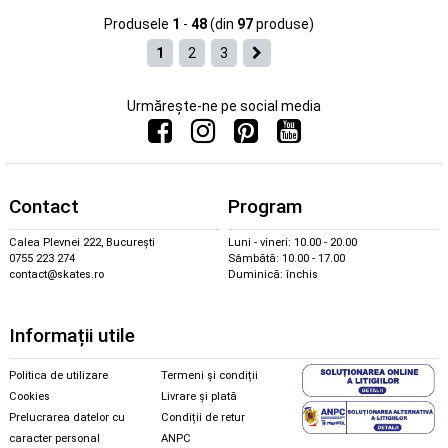
Produsele
1
-
48
(din
97
produse)
1
2
3
Urmărește-ne pe social media
Contact
Program
Calea Plevnei 222, București
Luni - vineri: 10.00 - 20.00
0755 223 274
Sâmbătă: 10.00 - 17.00
contact@skates.ro
Duminică: închis
Informații utile
Politica de utilizare
Termeni și condiții
Cookies
Livrare și plată
Prelucrarea datelor cu
Condiții de retur
caracter personal
ANPC