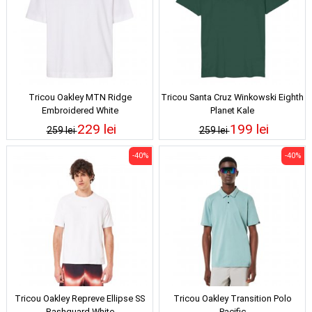
Tricou Oakley MTN Ridge
Tricou Santa Cruz Winkowski Eighth
Embroidered White
Planet Kale
229 lei
199 lei
259 lei
259 lei
-40%
-40%
Tricou Oakley Repreve Ellipse SS
Tricou Oakley Transition Polo
Rashguard White
Pacific