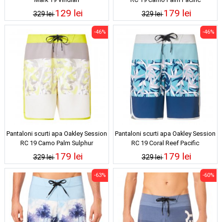
129 lei
179 lei
329 lei
329 lei
-46%
-46%
Pantaloni scurti apa Oakley Session
Pantaloni scurti apa Oakley Session
RC 19 Camo Palm Sulphur
RC 19 Coral Reef Pacific
179 lei
179 lei
329 lei
329 lei
-63%
-60%