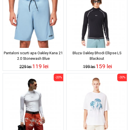
Pantaloni scurti apa Oakley Kana 21
Bluza Oakley Bhodi Ellipse LS
2.0 Stonewash Blue
Blackout
119 lei
159 lei
229 lei
199 lei
-20%
-30%