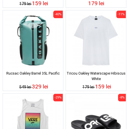
159 lei
179 lei
179 lei
-40%
-11%
Rucsac Oakley Barrel 35L Pacific
Tricou Oakley Waterscape Hibiscus
White
329 lei
159 lei
549 lei
179 lei
-29%
-8%