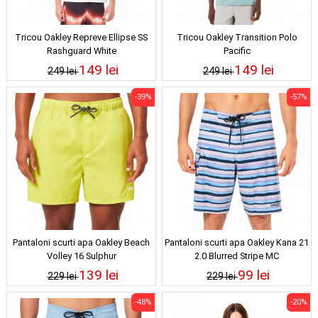
Tricou Oakley Repreve Ellipse SS
Tricou Oakley Transition Polo
Rashguard White
Pacific
149 lei
149 lei
249 lei
249 lei
-39%
-57%
Pantaloni scurti apa Oakley Beach
Pantaloni scurti apa Oakley Kana 21
Volley 16 Sulphur
2.0 Blurred Stripe MC
139 lei
99 lei
229 lei
229 lei
-48%
-20%