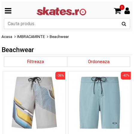
0
C
p
Acasa
IMBRACAMINTE
Beachwear
Beachwear
Filtreaza
Ordoneaza
-36%
-40%