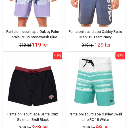
Pantaloni scurti apa Oakley Palm
Pantaloni scurti apa Oakley Retro
Florals RC 19 Stonewash Blue
Mark 19 Team Navy
119 lei
129 lei
319 lei
319 lei
-19%
-67%
Pantaloni scurti apa Santa Cruz
Pantaloni scurti apa Oakley Swell
Guzman Skull Black
Line RC 18 White
249 lei
99 lei
309 lei
299 lei