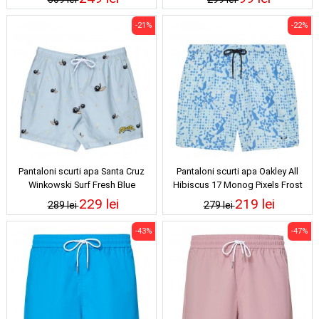
-21%
-22%
Pantaloni scurti apa Santa Cruz
Pantaloni scurti apa Oakley All
Winkowski Surf Fresh Blue
Hibiscus 17 Monog Pixels Frost
229 lei
219 lei
289 lei
279 lei
-43%
-47%