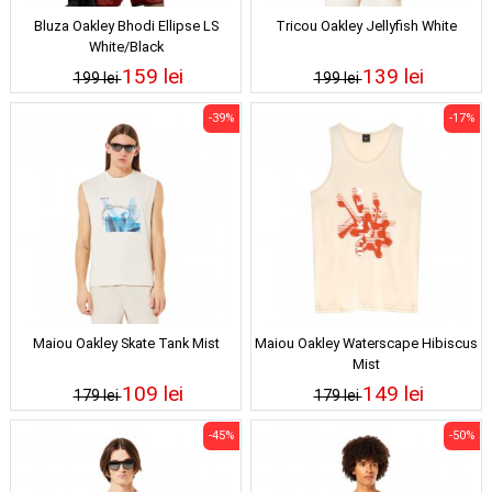
Bluza Oakley Bhodi Ellipse LS
Tricou Oakley Jellyfish White
White/Black
159 lei
139 lei
199 lei
199 lei
-39%
-17%
Maiou Oakley Skate Tank Mist
Maiou Oakley Waterscape Hibiscus
Mist
109 lei
149 lei
179 lei
179 lei
-45%
-50%