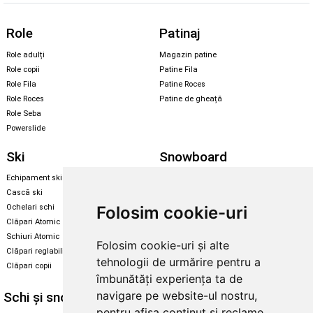
Role
Patinaj
Role adulți
Magazin patine
Role copii
Patine Fila
Role Fila
Patine Roces
Role Roces
Patine de gheață
Role Seba
Powerslide
Ski
Snowboard
Echipament ski
Magazin snowboard
Cască ski
Echipament snowboard
Folosim cookie-uri
Ochelari schi
Legături Rome SDS
Clăpari Atomic
Skate & longboard
Schiuri Atomic
Folosim cookie-uri și alte
Clăpari reglabili
Santa Cruz
tehnologii de urmărire pentru a
Clăpari copii
Enuff Skateboards
îmbunătăți experiența ta de
navigare pe website-ul nostru,
Schi și snowboard
Diverse
pentru afișa conținut și reclame