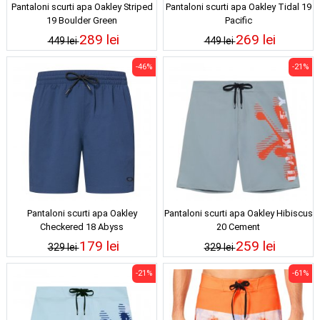
Pantaloni scurti apa Oakley Striped
Pantaloni scurti apa Oakley Tidal 19
19 Boulder Green
Pacific
289 lei
269 lei
449 lei
449 lei
-46%
-21%
Pantaloni scurti apa Oakley
Pantaloni scurti apa Oakley Hibiscus
Checkered 18 Abyss
20 Cement
179 lei
259 lei
329 lei
329 lei
-21%
-61%