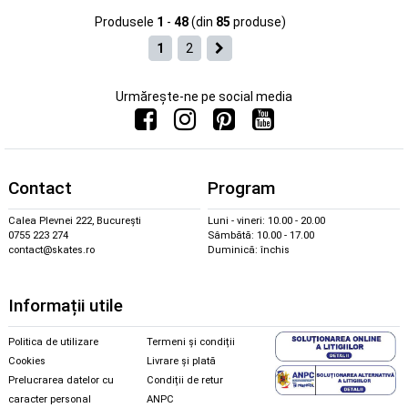
Produsele
1
-
48
(din
85
produse)
1
2
Urmărește-ne pe social media
Contact
Program
Calea Plevnei 222, București
Luni - vineri: 10.00 - 20.00
0755 223 274
Sâmbătă: 10.00 - 17.00
contact@skates.ro
Duminică: închis
Informații utile
Politica de utilizare
Termeni și condiții
Cookies
Livrare și plată
Prelucrarea datelor cu
Condiții de retur
caracter personal
ANPC