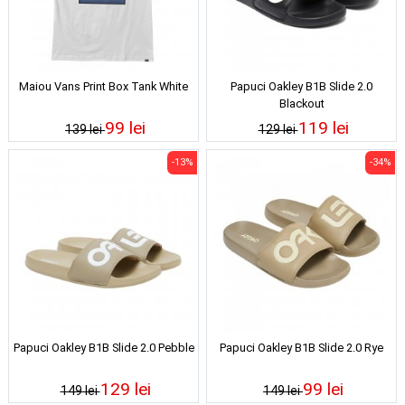
Maiou Vans Print Box Tank White
Papuci Oakley B1B Slide 2.0
Blackout
99 lei
119 lei
139 lei
129 lei
-13%
-34%
Papuci Oakley B1B Slide 2.0 Pebble
Papuci Oakley B1B Slide 2.0 Rye
129 lei
99 lei
149 lei
149 lei