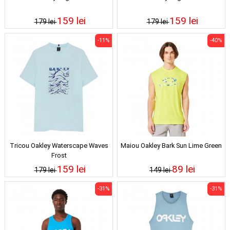
159 lei
159 lei
179 lei
179 lei
-11%
-40%
Tricou Oakley Waterscape Waves
Maiou Oakley Bark Sun Lime Green
Frost
159 lei
89 lei
179 lei
149 lei
-31%
-31%