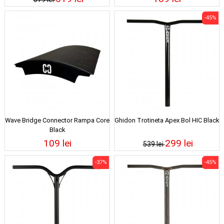
-45%
Wave Bridge Connector Rampa Core
Ghidon Trotineta Apex Bol HIC Black
Black
109 lei
299 lei
539 lei
-37%
-45%