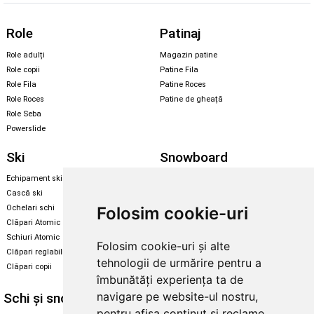
Role
Patinaj
Role adulți
Magazin patine
Role copii
Patine Fila
Role Fila
Patine Roces
Role Roces
Patine de gheață
Role Seba
Powerslide
Ski
Snowboard
Echipament ski
Magazin snowboard
Cască ski
Echipament snowboard
Folosim cookie-uri
Ochelari schi
Legături Rome SDS
Clăpari Atomic
Skate & longboard
Schiuri Atomic
Folosim cookie-uri și alte
Clăpari reglabili
Santa Cruz
tehnologii de urmărire pentru a
Clăpari copii
Enuff Skateboards
îmbunătăți experiența ta de
navigare pe website-ul nostru,
Schi și snowboard
Diverse
pentru afișa conținut și reclame