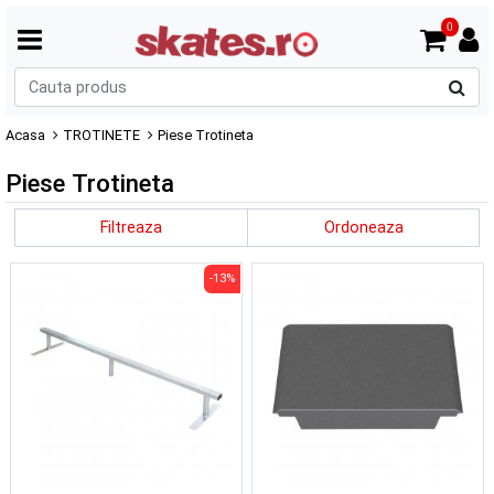
0
C
p
Acasa
TROTINETE
Piese Trotineta
Piese Trotineta
Filtreaza
Ordoneaza
-13%