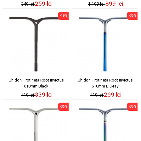
259 lei
899 lei
349 lei
1,199 lei
-19%
-36%
Ghidon Trotineta Root Invictus
Ghidon Trotineta Root Invictus
610mm Black
610mm Blu-ray
339 lei
269 lei
419 lei
419 lei
-36%
-36%