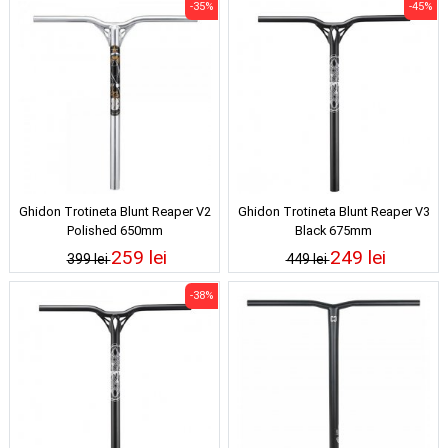
-35%
-45%
Ghidon Trotineta Blunt Reaper V2
Ghidon Trotineta Blunt Reaper V3
Polished 650mm
Black 675mm
259 lei
249 lei
399 lei
449 lei
-38%