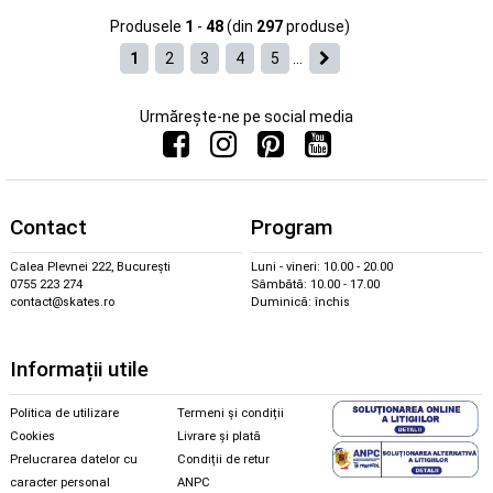
Produsele
1
-
48
(din
297
produse)
1
2
3
4
5
...
Urmărește-ne pe social media
Contact
Program
Calea Plevnei 222, București
Luni - vineri: 10.00 - 20.00
0755 223 274
Sâmbătă: 10.00 - 17.00
contact@skates.ro
Duminică: închis
Informații utile
Politica de utilizare
Termeni și condiții
Cookies
Livrare și plată
Prelucrarea datelor cu
Condiții de retur
caracter personal
ANPC