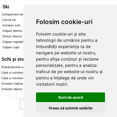
Ski
Snowboard
Echipament ski
Magazin snowboard
Folosim cookie-uri
Cască ski
Echipament snowboard
Ochelari schi
Legături Rome SDS
Clăpari Atomic
Folosim cookie-uri și alte
Skate & longboard
Schiuri Atomic
tehnologii de urmărire pentru a
Clăpari reglabili
Santa Cruz
îmbunătăți experiența ta de
Clăpari copii
Enuff Skateboards
navigare pe website-ul nostru,
Schi și snowboard
Diverse
pentru afișa conținut și reclame
personalizate, pentru a analiza
Îmbrăcăminte schi și snowboard
Cum aleg rolele
traficul de pe website-ul nostru și
Căști și ochelari de iarnă
Cum aleg ochelarii
pentru a înțelege de unde vin
Căști și ochelari Alpina
Ochelari de soare Oakley
vizitatorii noștri.
Ochelari Oakley
Ochelari de soare Alpina
Ochelari Alpina
Intretinere manusi
Sunt de acord
Vreau să schimb setările
Copyright © 2026 Skates.ro | SC Zmart Skating SRL