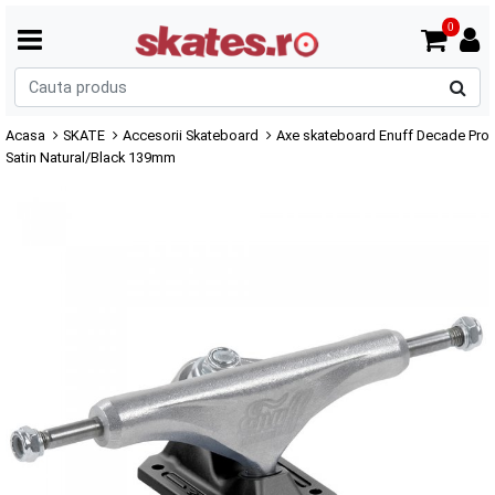
0
C
p
Acasa
SKATE
Accesorii Skateboard
Axe skateboard Enuff Decade Pro
Satin Natural/Black 139mm