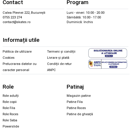
Contact
Program
Calea Plevnei 222, București
Luni - vineri: 10.00 - 20.00
0755 223 274
Sâmbătă: 10.00 - 17.00
contact@skates.ro
Duminică: închis
Informații utile
Politica de utilizare
Termeni și condiții
Cookies
Livrare și plată
Prelucrarea datelor cu
Condiții de retur
caracter personal
ANPC
Role
Patinaj
Role adulți
Magazin patine
Role copii
Patine Fila
Role Fila
Patine Roces
Role Roces
Patine de gheață
Role Seba
Powerslide