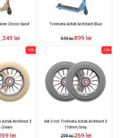
Siren Zircon Sand
Trotineta Aztek Architect Blue
1,349 lei
899 lei
949 lei
-10%
-10%
a Aztek Architect 2
Set 2 roti Trotineta Aztek Architect 2
 Cream
110mm Gray
269 lei
269 lei
299 lei