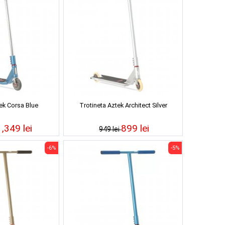
ek Corsa Blue
Trotineta Aztek Architect Silver
1,349 lei
899 lei
949 lei
-6%
-5%