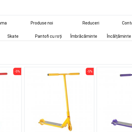
ama
Produse noi
Reduceri
Cont
Skate
Pantofi cu roți
Îmbrăcăminte
Încălțăminte
-5%
-5%