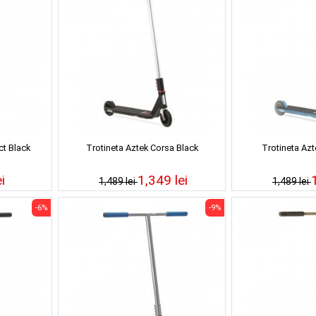
ct Black
Trotineta Aztek Corsa Black
Trotineta Azt
i
1,349 lei
1,489 lei
1,489 lei
-6%
-9%