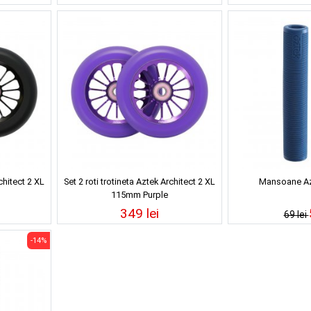
rchitect 2 XL
Set 2 roti trotineta Aztek Architect 2 XL
Mansoane Azt
115mm Purple
349 lei
69 lei
-14%