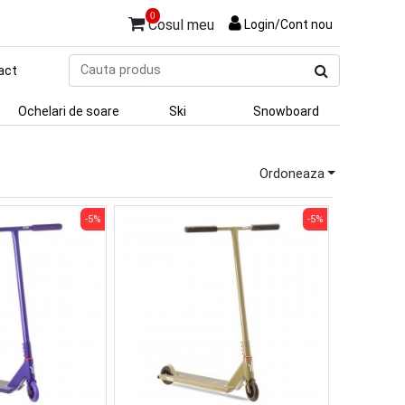
0
Cosul meu
Login/Cont nou
Cauta
act
produs
Ochelari de soare
Ski
Snowboard
Ordoneaza
-5%
-5%