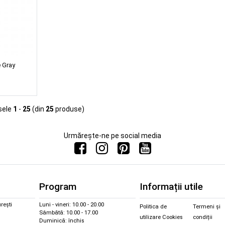
 Gray
sele
1
-
25
(din
25
produse)
Urmărește-ne pe social media
Program
Informații utile
rești
Luni - vineri: 10.00 - 20.00
Politica de
Termeni și
Sâmbătă: 10.00 - 17.00
utilizare Cookies
condiții
Duminică: închis