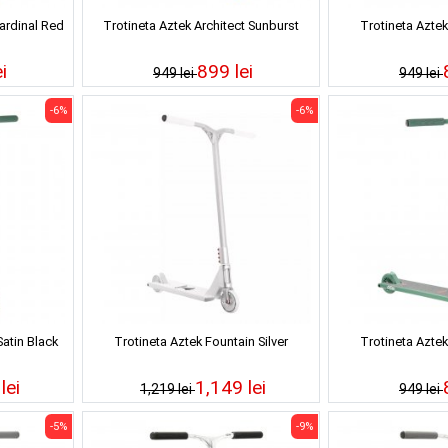
Cardinal Red
Trotineta Aztek Architect Sunburst
Trotineta Aztek
i
899 lei
949 lei
949 lei
-6%
-6%
Satin Black
Trotineta Aztek Fountain Silver
Trotineta Aztek
lei
1,149 lei
1,219 lei
949 lei
-5%
-9%