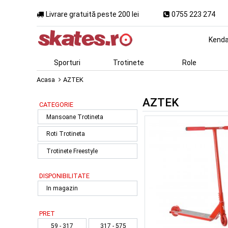
Livrare gratuită peste 200 lei
0755 223 274
Kend
Sporturi
Trotinete
Role
Acasa
AZTEK
AZTEK
CATEGORIE
Mansoane Trotineta
Roti Trotineta
Trotinete Freestyle
DISPONIBILITATE
In magazin
PRET
59 - 317
317 - 575