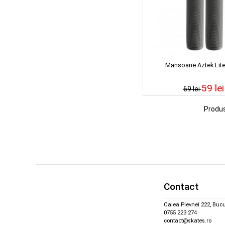
Mansoane Aztek Lite
59 lei
69 lei
Produ
Contact
Calea Plevnei 222, Bucu
0755 223 274
contact@skates.ro