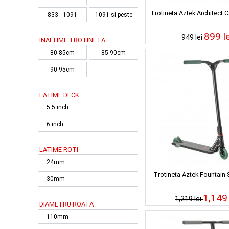
Trotineta Aztek Architect 
833 - 1091
1091 si peste
899 le
949 lei
INALTIME TROTINETA
80-85cm
85-90cm
90-95cm
LATIME DECK
5.5 inch
6 inch
LATIME ROTI
24mm
Trotineta Aztek Fountain 
30mm
1,149 
1,219 lei
DIAMETRU ROATA
110mm