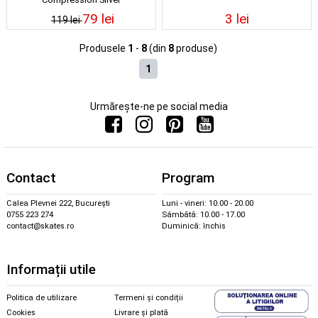
79 lei
3 lei
119 lei
Produsele
1
-
8
(din
8
produse)
1
Urmărește-ne pe social media
Contact
Program
Calea Plevnei 222, București
Luni - vineri: 10.00 - 20.00
0755 223 274
Sâmbătă: 10.00 - 17.00
contact@skates.ro
Duminică: închis
Informații utile
Politica de utilizare
Termeni și condiții
Cookies
Livrare și plată