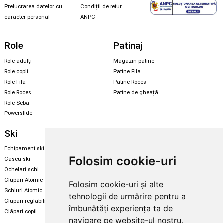
Prelucrarea datelor cu
Condiții de retur
caracter personal
ANPC
Role
Patinaj
Role adulți
Magazin patine
Role copii
Patine Fila
Role Fila
Patine Roces
Role Roces
Patine de gheață
Role Seba
Powerslide
Ski
Snowboard
Echipament ski
Magazin snowboard
Folosim cookie-uri
Cască ski
Echipament snowboard
Ochelari schi
Legături Rome SDS
Clăpari Atomic
Folosim cookie-uri și alte
Skate & longboard
Schiuri Atomic
tehnologii de urmărire pentru a
Clăpari reglabili
Santa Cruz
îmbunătăți experiența ta de
Clăpari copii
Enuff Skateboards
navigare pe website-ul nostru,