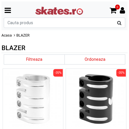
0
C
p
Acasa
BLAZER
BLAZER
Filtreaza
Ordoneaza
-35%
-35%