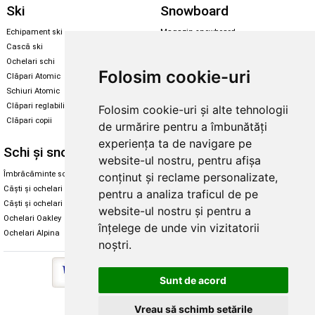
Ski
Snowboard
Echipament ski
Magazin snowboard
Cască ski
Echipament snowboard
Ochelari schi
Legături Rome SDS
Folosim cookie-uri
Clăpari Atomic
Skate & longboard
Schiuri Atomic
Clăpari reglabili
Folosim cookie-uri și alte tehnologii
Santa Cruz
Clăpari copii
de urmărire pentru a îmbunătăți
Enuff Skateboards
experiența ta de navigare pe
Schi și snowboard
Diverse
website-ul nostru, pentru afișa
Îmbrăcăminte schi și snowboard
Cum aleg rolele
conținut și reclame personalizate,
Căști și ochelari de iarnă
Cum aleg ochelarii
pentru a analiza traficul de pe
Căști și ochelari Alpina
Ochelari de soare Oakley
website-ul nostru și pentru a
Ochelari Oakley
Ochelari de soare Alpina
înțelege de unde vin vizitatorii
Ochelari Alpina
Intretinere manusi
noștri.
Sunt de acord
Copyright © 2026 Skates.ro | SC Zmart Skating SRL
Vreau să schimb setările