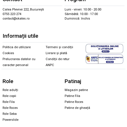
Calea Plevnei 222, București
Luni - vineri: 10.00 - 20.00
0755 223 274
Sâmbătă: 10.00 - 17.00
contact@skates.ro
Duminică: închis
Informații utile
Politica de utilizare
Termeni și condiții
Cookies
Livrare și plată
Prelucrarea datelor cu
Condiții de retur
caracter personal
ANPC
Role
Patinaj
Role adulți
Magazin patine
Role copii
Patine Fila
Role Fila
Patine Roces
Role Roces
Patine de gheață
Role Seba
Powerslide