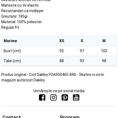
Mansete cu tiv elastic
Recomandat ca midlayer
Greutate: 185gr
Material: 100% poliester
Regular Fit
Marime
XS
S
M
Bust (cm)
92
97
102
Talie (cm)
88
93
98
Produs original - Cod Oakley FOA500465-8A6 - Skates.ro este
magazin autorizat Oakley
Urmărește-ne pe social media
Contact
Program