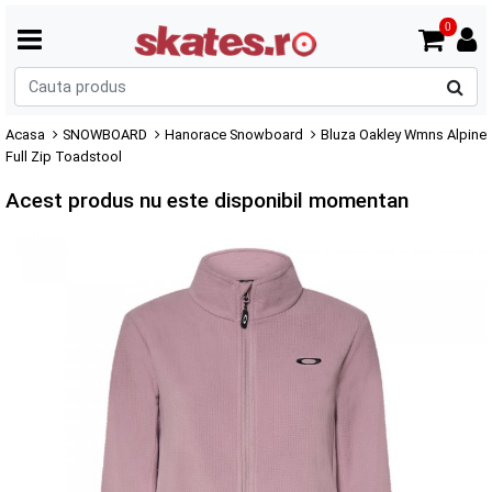
0
C
p
Acasa
SNOWBOARD
Hanorace Snowboard
Bluza Oakley Wmns Alpine
Full Zip Toadstool
Acest produs nu este disponibil momentan