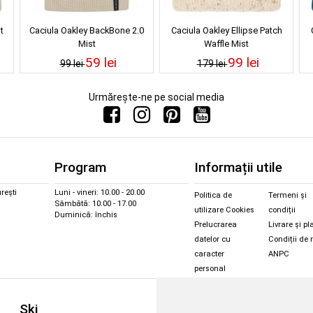
t
Caciula Oakley BackBone 2.0
Caciula Oakley Ellipse Patch
Mist
Waffle Mist
59 lei
99 lei
99 lei
179 lei
Urmărește-ne pe social media
Program
Informații utile
rești
Luni - vineri: 10.00 - 20.00
Politica de
Termeni și
Sâmbătă: 10.00 - 17.00
utilizare Cookies
condiții
Duminică: închis
Prelucrarea
Livrare și pl
datelor cu
Condiții de 
caracter
ANPC
personal
Sc
Ski
Snowboard