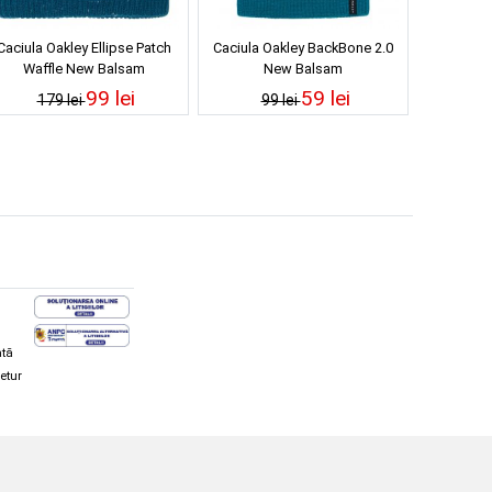
Caciula Oakley Ellipse Patch
Caciula Oakley BackBone 2.0
Waffle New Balsam
New Balsam
99 lei
59 lei
179 lei
99 lei
ată
retur
hi și snowboard
Diverse