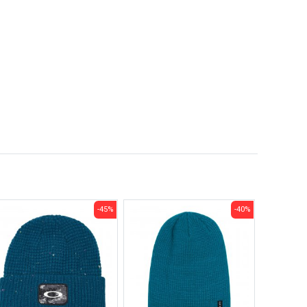
-45%
-40%