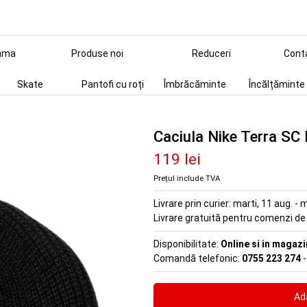
ama
Produse noi
Reduceri
Cont
Skate
Pantofi cu roți
Îmbrăcăminte
Încălțăminte
Caciula Nike Terra SC
119 lei
Prețul include TVA
Livrare prin curier:
marti, 11 aug. - m
Livrare gratuită pentru comenzi d
Disponibilitate:
Online si in magazi
Comandă telefonic:
0755 223 274
-