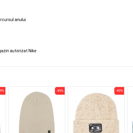
rcursul anului
azin autorizat Nike
39%
-40%
-45%