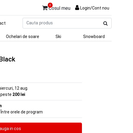
0
Cosul meu
Login/Cont nou
Cauta
act
produs
Ochelari de soare
Ski
Snowboard
 Black
iercuri, 12 aug.
e peste
200 lei
n
 Între orele de program