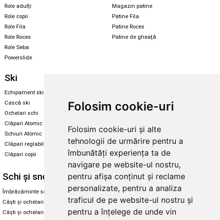
Role adulți
Magazin patine
Role copii
Patine Fila
Role Fila
Patine Roces
Role Roces
Patine de gheață
Role Seba
Powerslide
Ski
Snowboard
Echipament ski
Magazin snowboard
Folosim cookie-uri
Cască ski
Echipament snowboard
Ochelari schi
Legături Rome SDS
Clăpari Atomic
Folosim cookie-uri și alte
Skate & longboard
Schiuri Atomic
tehnologii de urmărire pentru a
Clăpari reglabili
Santa Cruz
îmbunătăți experiența ta de
Clăpari copii
Enuff Skateboards
navigare pe website-ul nostru,
Schi și snowboard
Diverse
pentru afișa conținut și reclame
personalizate, pentru a analiza
Îmbrăcăminte schi și snowboard
Cum aleg rolele
traficul de pe website-ul nostru și
Căști și ochelari de iarnă
Cum aleg ochelarii
pentru a înțelege de unde vin
Căști și ochelari Alpina
Ochelari de soare Oakley