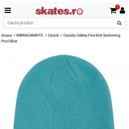
0
C
p
Acasa
IMBRACAMINTE
Caciuli
Caciula Oakley Fine Knit Swimming
Pool Blue