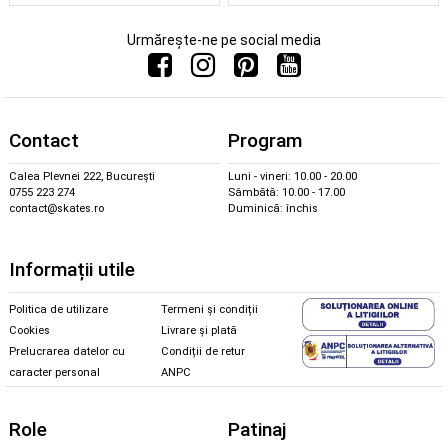
Urmărește-ne pe social media
Contact
Program
Calea Plevnei 222, București
Luni - vineri: 10.00 - 20.00
0755 223 274
Sâmbătă: 10.00 - 17.00
contact@skates.ro
Duminică: închis
Informații utile
Politica de utilizare
Termeni și condiții
Cookies
Livrare și plată
Prelucrarea datelor cu
Condiții de retur
caracter personal
ANPC
Role
Patinaj