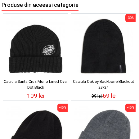
Produse din aceeasi categorie
-30%
Caciula Santa Cruz Mono Lined Oval
Caciula Oakley Backbone Blackout
Dot Black
23/24
109 lei
69 lei
99 lei
-45%
-45%