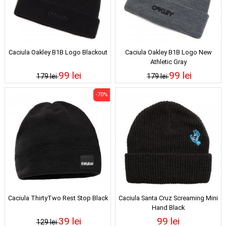
Caciula Oakley B1B Logo Blackout
Caciula Oakley B1B Logo New
Athletic Gray
99 lei
99 lei
179 lei
179 lei
-70%
Caciula ThirtyTwo Rest Stop Black
Caciula Santa Cruz Screaming Mini
Hand Black
39 lei
99 lei
129 lei