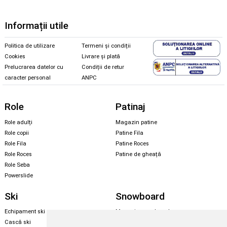
Informații utile
Politica de utilizare
Termeni și condiții
Cookies
Livrare și plată
Prelucrarea datelor cu
Condiții de retur
caracter personal
ANPC
Role
Patinaj
Role adulți
Magazin patine
Role copii
Patine Fila
Role Fila
Patine Roces
Role Roces
Patine de gheață
Role Seba
Powerslide
Ski
Snowboard
Echipament ski
Magazin snowboard
Cască ski
Echipament snowboard