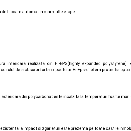
em de blocare automat in mai multe etape
tura interioara realizata din HI-EPS(highly expanded polystyrene
cu rolul de a absorbi forta impactului. Hi-Eps-ul ofera protectia opt
exterioara din polycarbonat este incalzita la temperaturi foarte mari 
zistenta la impact si zgarieturi este prezenta pe toate castile inmold