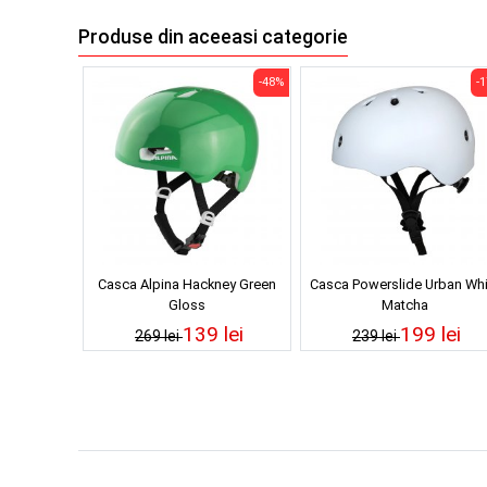
Produse din aceeasi categorie
-48%
-
Casca Alpina Hackney Green
Casca Powerslide Urban Whi
Gloss
Matcha
139 lei
199 lei
269 lei
239 lei