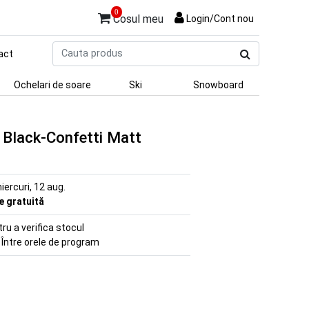
0
Cosul meu
Login/Cont nou
Cauta
act
produs
Ochelari de soare
Ski
Snowboard
 Black-Confetti Matt
iercuri, 12 aug.
re gratuită
u a verifica stocul
 Între orele de program