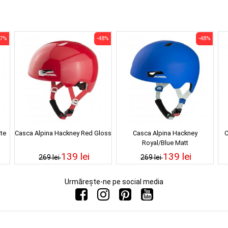
17%
-48%
-48%
te
Casca Alpina Hackney Red Gloss
Casca Alpina Hackney
C
Royal/Blue Matt
139 lei
139 lei
269 lei
269 lei
Urmărește-ne pe social media