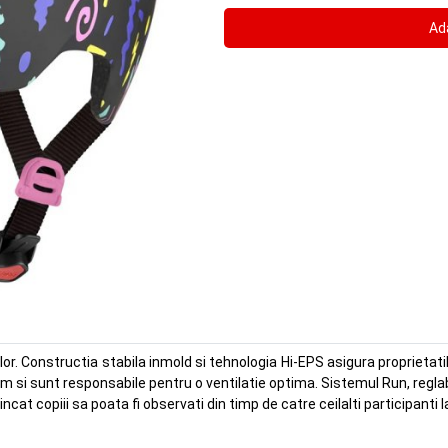
lor. Constructia stabila inmold si tehnologia Hi-EPS asigura proprietatil
m si sunt responsabile pentru o ventilatie optima. Sistemul Run, reglab
cat copiii sa poata fi observati din timp de catre ceilalti participanti la t