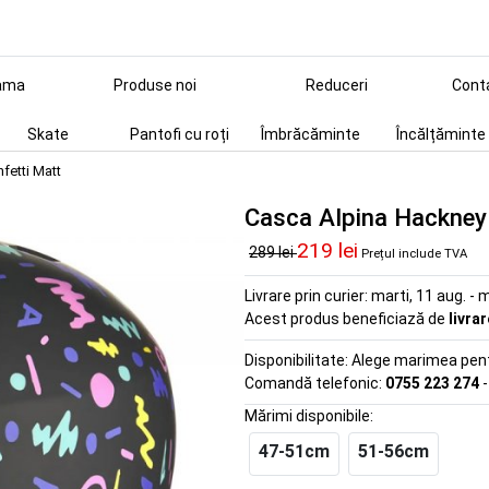
ama
Produse noi
Reduceri
Cont
Skate
Pantofi cu roți
Îmbrăcăminte
Încălțăminte
fetti Matt
Casca Alpina Hackney
219 lei
289 lei
Prețul include TVA
Livrare prin curier:
marti, 11 aug. - m
Acest produs beneficiază de
livra
Disponibilitate:
Alege marimea pentr
Comandă telefonic:
0755 223 274
-
Mărimi disponibile:
47-51cm
51-56cm