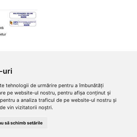
ată
retur
hi și snowboard
Diverse
-uri
ăcăminte schi și snowboard
Cum aleg rolele
i și ochelari de iarnă
Cum aleg ochelarii
lte tehnologii de urmărire pentru a îmbunătăți
i și ochelari Alpina
Ochelari de soare Oakley
re pe website-ul nostru, pentru afișa conținut și
lari Oakley
Ochelari de soare Alpina
lari Alpina
Intretinere manusi
pentru a analiza traficul de pe website-ul nostru și
e vin vizitatorii noștri.
u să schimb setările
© 2026 Skates.ro | SC Zmart Skating SRL