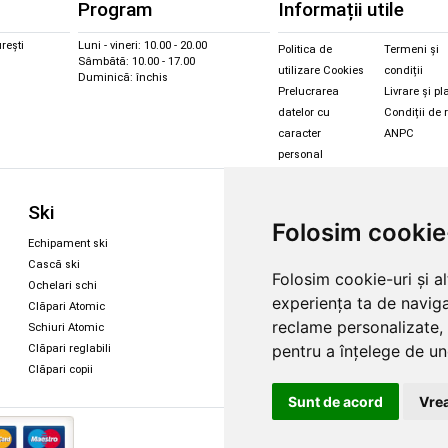
Program
Informații utile
rești
Luni - vineri: 10.00 - 20.00
Politica de
Termeni și
Sâmbătă: 10.00 - 17.00
utilizare Cookies
condiții
Duminică: închis
Prelucrarea
Livrare și pl
datelor cu
Condiții de 
caracter
ANPC
personal
Sc
Ski
Snowboard
Folosim cookie
Îmbr
Echipament ski
Magazin snowboard
Cășt
Cască ski
Echipament snowboard
Folosim cookie-uri și a
Cășt
Ochelari schi
Legături Rome SDS
experiența ta de naviga
Oche
Clăpari Atomic
Skate & longboard
Oche
reclame personalizate, 
Schiuri Atomic
pentru a înțelege de und
Clăpari reglabili
Santa Cruz
Clăpari copii
Enuff Skateboards
Sunt de acord
Vrea
Copyright 