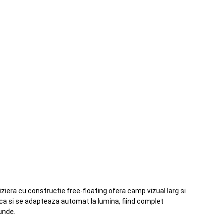
iziera cu constructie free-floating ofera camp vizual larg si
ica si se adapteaza automat la lumina, fiind complet
unde.