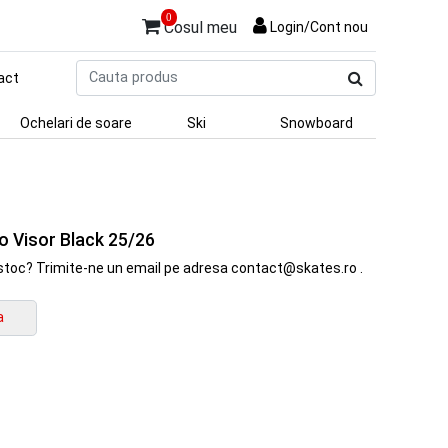
0
Cosul meu
Login/Cont nou
Cauta
act
produs
Ochelari de soare
Ski
Snowboard
 Visor Black 25/26
in stoc? Trimite-ne un email pe adresa contact@skates.ro .