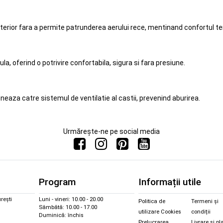
nterior fara a permite patrunderea aerului rece, mentinand confortul t
, oferind o potrivire confortabila, sigura si fara presiune.
ioneaza catre sistemul de ventilatie al castii, prevenind aburirea.
Urmărește-ne pe social media
Program
Informații utile
rești
Luni - vineri: 10.00 - 20.00
Politica de
Termeni și
Sâmbătă: 10.00 - 17.00
utilizare Cookies
condiții
Duminică: închis
Prelucrarea
Livrare și pl