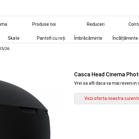
ama
Produse noi
Reduceri
Cont
Skate
Pantofi cu roți
Îmbrăcăminte
Încălțăminte
25/26
Casca Head Cinema Photo
Vrei sa afli daca va mai reveni 