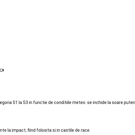
👈
oria S1 la S3 in functie de conditiile meteo: se inchide la soare putern
e la impact, fiind folosita si in castile de race.