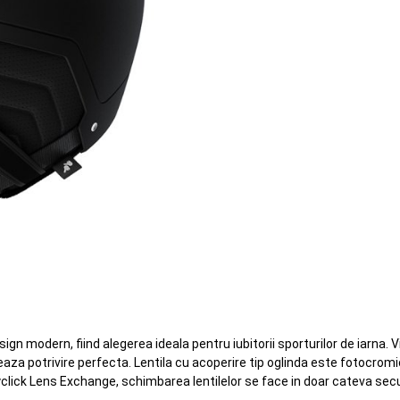
 modern, fiind alegerea ideala pentru iubitorii sporturilor de iarna. V
aza potrivire perfecta. Lentila cu acoperire tip oglinda este fotocrom
asyclick Lens Exchange, schimbarea lentilelor se face in doar cateva sec