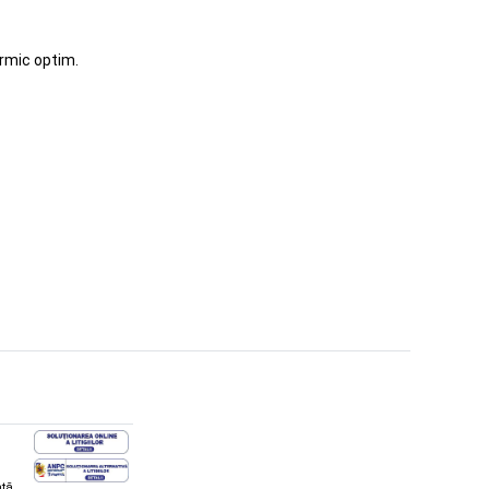
ermic optim.
ată