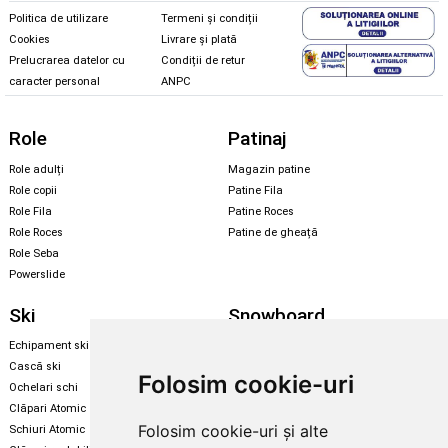
Politica de utilizare
Termeni și condiții
Cookies
Livrare și plată
Prelucrarea datelor cu
Condiții de retur
caracter personal
ANPC
Role
Patinaj
Role adulți
Magazin patine
Role copii
Patine Fila
Role Fila
Patine Roces
Role Roces
Patine de gheață
Role Seba
Powerslide
Ski
Snowboard
Echipament ski
Magazin snowboard
Cască ski
Echipament snowboard
Folosim cookie-uri
Ochelari schi
Legături Rome SDS
Clăpari Atomic
Skate & longboard
Folosim cookie-uri și alte
Schiuri Atomic