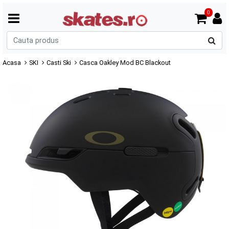
0
C
p
Acasa
SKI
Casti Ski
Casca Oakley Mod BC Blackout