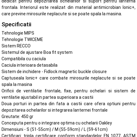
dedicat pentru depozitarea ochelarilor si suport pentru lanterna
frontala. Interiorul este realizat din material antimicrobian Ionic+,
care previne mirosurile neplacute si se poate spala la masina.
Specificatii
Tehnologie MIPS
Tehnologie TWICEME
Sistem RECCO
Sistemul de ajustare Boa fit system
Compatibila cu caciula
Caciula interioara detasabila
Sistem de inchidere - Fidlock magnetic buckle closure
Captuseala Ionic+ care combate mirosurile neplacute si se poate
spala la masina
Orificii de ventilatie frontale, fixe, pentru ochelari si sistem de
ventilatie ajustabil in partea superioara a castii
Doua porturi in partea din fata a castii care ofera optiuni pentru
depozitarea ochelarilor si integrarea lanternei frontale
Greutate: 450 gr
Conceputa pentru o integrare optima cu ochelarii Oakley
Dimensiuni - S (51-55cm) / M (55-59cm) / L (59-61cm)
Certificari: tripla certificare conform standardelor EN 1077, ASTM