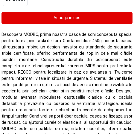
Descopera MODBC, prima noastra casca de schi conceputa special
pentru ture alpine si ski de tura. Cantarind doar 450g, aceasta casca
ultrausoara imbina un design inovator cu standarde de siguranta
triple certificate, oferind performanta de top in cele mai dificile
conditii montane. Constructia durabila din policarbonat este
completata de tehnologii esentiale precum MIPS pentru protectie la
impact, RECCO pentru localizare in caz de avalansa si Twiceme
pentru informatii vitale in situatii de urgenta. Sistemul de ventilatie
este gandit pentru a optimiza fluxul de aer si a mentine o vizibilitate
excelenta prin ochelari, chiar si in conditii meteo dificile. Designul
modular avansat inlocuieste captuselile clasice cu o caciula
detasabila prevazuta cu cozoroc si ventilatie strategica, ideala
pentru urcari solicitante si schimbari frecvente de echipament in
timpul turelor. Cand vrei sa porti doar caciula, casca se fixeaza usor
de rucsac cu ajutorul curelelor elastice si al suportului din cauciuc.
MODBC este compatibila cu majoritatea caciulilor, ofera spatiu