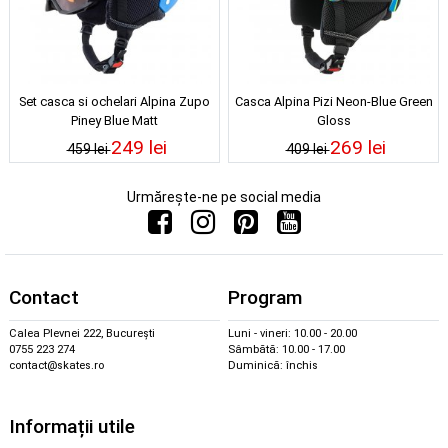
Set casca si ochelari Alpina Zupo
Casca Alpina Pizi Neon-Blue Green
Piney Blue Matt
Gloss
249 lei
269 lei
459 lei
409 lei
Urmărește-ne pe social media
Contact
Program
Calea Plevnei 222, București
Luni - vineri: 10.00 - 20.00
0755 223 274
Sâmbătă: 10.00 - 17.00
contact@skates.ro
Duminică: închis
Informații utile