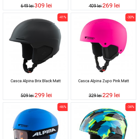
309 lei
269 lei
649 lei
409 lei
-41%
-30%
Casca Alpina Brix Black Matt
Casca Alpina Zupo Pink Matt
299 lei
229 lei
509 lei
329 lei
-46%
-34%