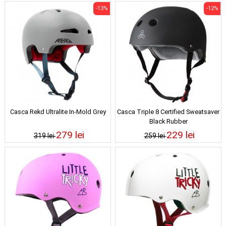
-13%
-12%
Casca Rekd Ultralite In-Mold Grey
Casca Triple 8 Certified Sweatsaver
Black Rubber
279 lei
229 lei
319 lei
259 lei