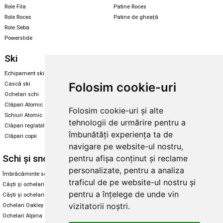
Role Fila
Patine Roces
Role Roces
Patine de gheață
Role Seba
Powerslide
Ski
Snowboard
Echipament ski
Magazin snowboard
Folosim cookie-uri
Cască ski
Echipament snowboard
Ochelari schi
Legături Rome SDS
Clăpari Atomic
Folosim cookie-uri și alte
Skate & longboard
Schiuri Atomic
tehnologii de urmărire pentru a
Clăpari reglabili
Santa Cruz
îmbunătăți experiența ta de
Clăpari copii
Enuff Skateboards
navigare pe website-ul nostru,
Schi și snowboard
Diverse
pentru afișa conținut și reclame
personalizate, pentru a analiza
Îmbrăcăminte schi și snowboard
Cum aleg rolele
traficul de pe website-ul nostru și
Căști și ochelari de iarnă
Cum aleg ochelarii
pentru a înțelege de unde vin
Căști și ochelari Alpina
Ochelari de soare Oakley
vizitatorii noștri.
Ochelari Oakley
Ochelari de soare Alpina
Ochelari Alpina
Intretinere manusi