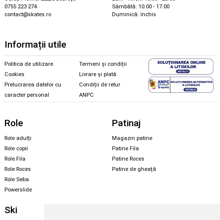
0755 223 274
Sâmbătă: 10.00 - 17.00
contact@skates.ro
Duminică: închis
Informații utile
Politica de utilizare
Termeni și condiții
Cookies
Livrare și plată
Prelucrarea datelor cu
Condiții de retur
caracter personal
ANPC
Role
Patinaj
Role adulți
Magazin patine
Role copii
Patine Fila
Role Fila
Patine Roces
Role Roces
Patine de gheață
Role Seba
Powerslide
Ski
Snowboard