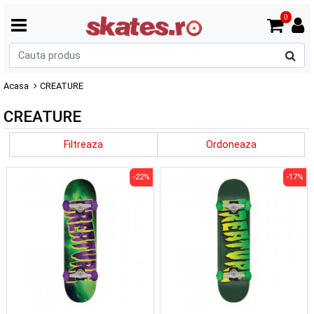
0
C
p
Acasa
CREATURE
CREATURE
Filtreaza
Ordoneaza
-22%
-17%