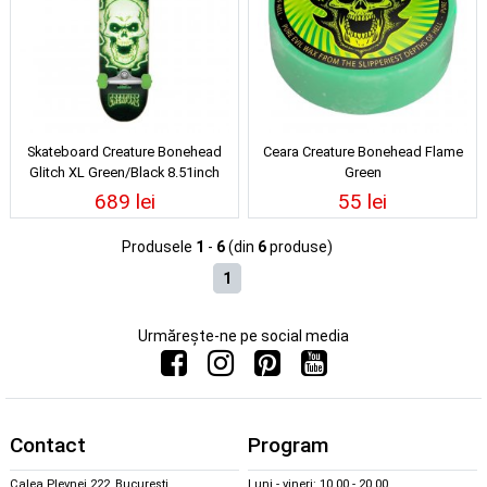
Skateboard Creature Bonehead
Ceara Creature Bonehead Flame
Glitch XL Green/Black 8.51inch
Green
689 lei
55 lei
Produsele
1
-
6
(din
6
produse)
1
Urmărește-ne pe social media
Contact
Program
Calea Plevnei 222, București
Luni - vineri: 10.00 - 20.00