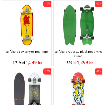
-10%
-12%
Surfskate Yow x Pyzel Red Tiger
Surfskate Arbor C7 Black Rose MFG
Green
1,549 lei
1,399 lei
1,719 lei
1,589 lei
-13%
-10%