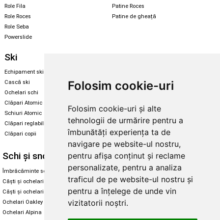
Role Fila
Patine Roces
Role Roces
Patine de gheață
Role Seba
Powerslide
Ski
Snowboard
Echipament ski
Magazin snowboard
Folosim cookie-uri
Cască ski
Echipament snowboard
Ochelari schi
Legături Rome SDS
Clăpari Atomic
Folosim cookie-uri și alte
Skate & longboard
Schiuri Atomic
tehnologii de urmărire pentru a
Clăpari reglabili
Santa Cruz
îmbunătăți experiența ta de
Clăpari copii
Enuff Skateboards
navigare pe website-ul nostru,
Schi și snowboard
Diverse
pentru afișa conținut și reclame
personalizate, pentru a analiza
Îmbrăcăminte schi și snowboard
Cum aleg rolele
traficul de pe website-ul nostru și
Căști și ochelari de iarnă
Cum aleg ochelarii
pentru a înțelege de unde vin
Căști și ochelari Alpina
Ochelari de soare Oakley
vizitatorii noștri.
Ochelari Oakley
Ochelari de soare Alpina
Ochelari Alpina
Intretinere manusi