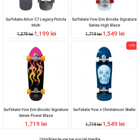
Surfskate Arbor C7 Legacy Pistola
Surfskate Yow Erin Brooks Signature
Multi
Series High Blaze
1,199 lei
1,549 lei
1,379 lei
1,719 lei
-10%
Surfskate Yow Erin Brooks Signature
Surfskate Yow x Christenson Skalle
Series Power Blaze
1,719 lei
1,549 lei
1,719 lei
Urmărește-ne pe social media