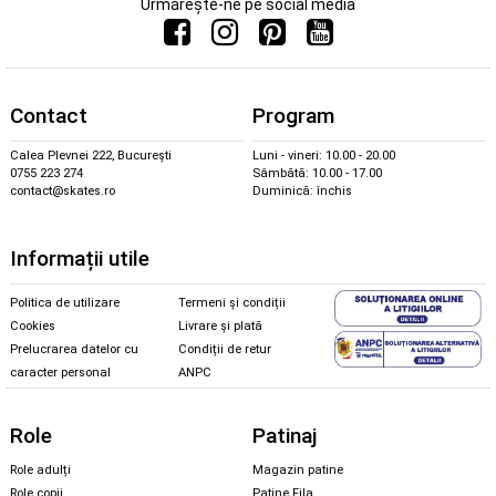
Urmărește-ne pe social media
Contact
Program
Calea Plevnei 222, București
Luni - vineri: 10.00 - 20.00
0755 223 274
Sâmbătă: 10.00 - 17.00
contact@skates.ro
Duminică: închis
Informații utile
Politica de utilizare
Termeni și condiții
Cookies
Livrare și plată
Prelucrarea datelor cu
Condiții de retur
caracter personal
ANPC
Role
Patinaj
Role adulți
Magazin patine
Role copii
Patine Fila