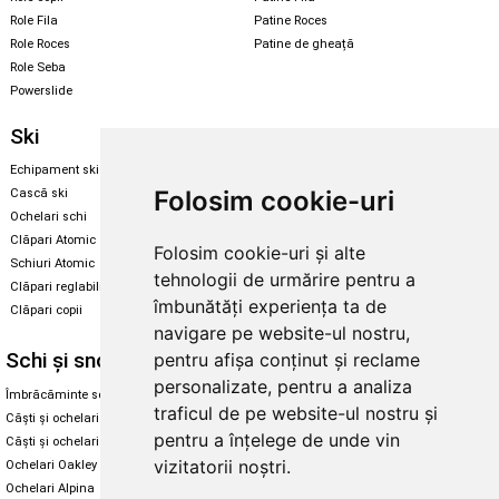
Role Fila
Patine Roces
Role Roces
Patine de gheață
Role Seba
Powerslide
Ski
Snowboard
Echipament ski
Magazin snowboard
Folosim cookie-uri
Cască ski
Echipament snowboard
Ochelari schi
Legături Rome SDS
Clăpari Atomic
Folosim cookie-uri și alte
Skate & longboard
Schiuri Atomic
tehnologii de urmărire pentru a
Clăpari reglabili
Santa Cruz
îmbunătăți experiența ta de
Clăpari copii
Enuff Skateboards
navigare pe website-ul nostru,
Schi și snowboard
Diverse
pentru afișa conținut și reclame
personalizate, pentru a analiza
Îmbrăcăminte schi și snowboard
Cum aleg rolele
traficul de pe website-ul nostru și
Căști și ochelari de iarnă
Cum aleg ochelarii
pentru a înțelege de unde vin
Căști și ochelari Alpina
Ochelari de soare Oakley
vizitatorii noștri.
Ochelari Oakley
Ochelari de soare Alpina
Ochelari Alpina
Intretinere manusi