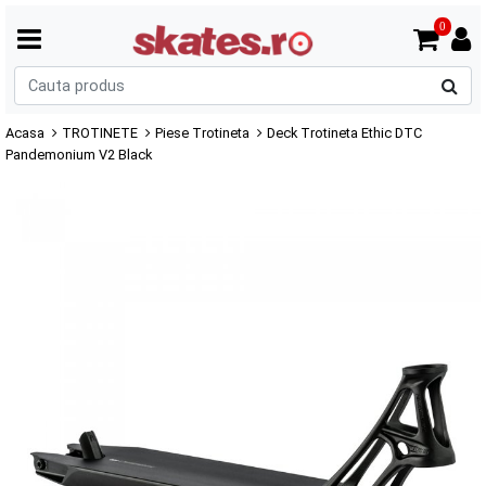
0
C
p
Acasa
TROTINETE
Piese Trotineta
Deck Trotineta Ethic DTC
Pandemonium V2 Black