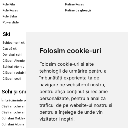
Role Fila
Patine Roces
Role Roces
Patine de gheață
Role Seba
Powerslide
Ski
Snowboard
Echipament ski
Magazin snowboard
Folosim cookie-uri
Cască ski
Echipament snowboard
Ochelari schi
Legături Rome SDS
Clăpari Atomic
Folosim cookie-uri și alte
Skate & longboard
Schiuri Atomic
tehnologii de urmărire pentru a
Clăpari reglabili
Santa Cruz
îmbunătăți experiența ta de
Clăpari copii
Enuff Skateboards
navigare pe website-ul nostru,
Schi și snowboard
Diverse
pentru afișa conținut și reclame
personalizate, pentru a analiza
Îmbrăcăminte schi și snowboard
Cum aleg rolele
traficul de pe website-ul nostru și
Căști și ochelari de iarnă
Cum aleg ochelarii
pentru a înțelege de unde vin
Căști și ochelari Alpina
Ochelari de soare Oakley
vizitatorii noștri.
Ochelari Oakley
Ochelari de soare Alpina
Ochelari Alpina
Intretinere manusi