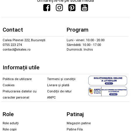
Urmărește-ne pe social media
Contact
Program
Calea Plevnei 222, București
Luni - vineri: 10.00 - 20.00
0755 223 274
Sâmbătă: 10.00 - 17.00
contact@skates.ro
Duminică: închis
Informații utile
Politica de utilizare
Termeni și condiții
Cookies
Livrare și plată
Prelucrarea datelor cu
Condiții de retur
caracter personal
ANPC
Role
Patinaj
Role adulți
Magazin patine
Role copii
Patine Fila