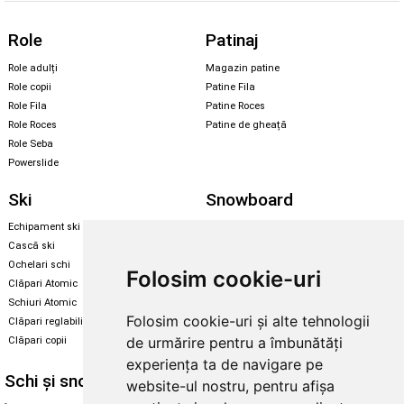
Role
Patinaj
Role adulți
Magazin patine
Role copii
Patine Fila
Role Fila
Patine Roces
Role Roces
Patine de gheață
Role Seba
Powerslide
Ski
Snowboard
Echipament ski
Magazin snowboard
Cască ski
Echipament snowboard
Ochelari schi
Legături Rome SDS
Folosim cookie-uri
Clăpari Atomic
Skate & longboard
Schiuri Atomic
Folosim cookie-uri și alte tehnologii
Clăpari reglabili
Santa Cruz
de urmărire pentru a îmbunătăți
Clăpari copii
Enuff Skateboards
experiența ta de navigare pe
Schi și snowboard
Diverse
website-ul nostru, pentru afișa