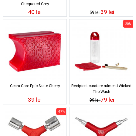
Chequered Grey
40 lei
39 lei
59 lei
-20%
Ceara Core Epic Skate Cherry
Recipient curatare rulmenti Wicked
The Wash
39 lei
79 lei
99 lei
-17%