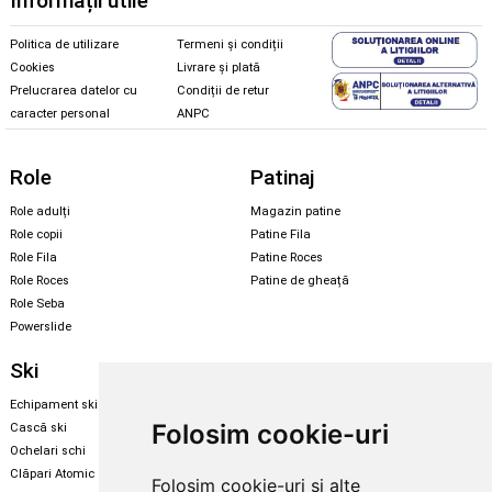
Informații utile
Politica de utilizare
Termeni și condiții
Cookies
Livrare și plată
Prelucrarea datelor cu
Condiții de retur
caracter personal
ANPC
Role
Patinaj
Role adulți
Magazin patine
Role copii
Patine Fila
Role Fila
Patine Roces
Role Roces
Patine de gheață
Role Seba
Powerslide
Ski
Snowboard
Echipament ski
Magazin snowboard
Folosim cookie-uri
Cască ski
Echipament snowboard
Ochelari schi
Legături Rome SDS
Clăpari Atomic
Folosim cookie-uri și alte