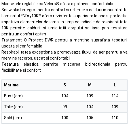
Mansetele reglabile cu Velcro® ofera o potrivire confortabila
Snow skirt integrat pentru confort si retentie a caldurii imbunatatite
Laminatul FNDry10K™ ofera rezistenta superioara la apa si protectie
impotriva elementelor de iarna, in timp ce indicele de respirabilitate
10K permite caldurii si umiditatii corpului sa iasa prin tesatura
pentru un confort optim
Tratament O Protect DWR pentru a mentine suprafata tesaturii
uscata si confortabila
Respirabilitatea exceptionala promoveaza fluxul de aer pentru a va
mentine racoros, uscat si confortabil
Tesatura elastica permite miscarea bidirectionala pentru
flexibilitate si confort
Marime
S
M
L
Bust (cm)
104
109
114
Talie (cm)
99
104
109
Sold (cm)
100
105
110