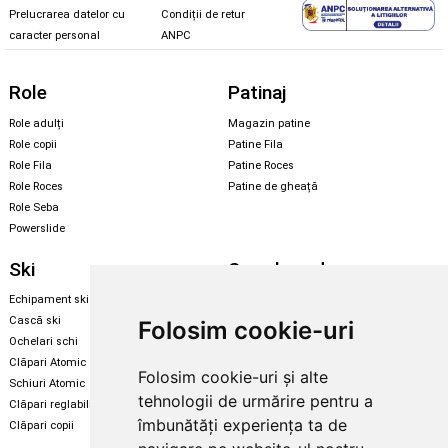
Prelucrarea datelor cu
Condiții de retur
caracter personal
ANPC
Role
Patinaj
Role adulți
Magazin patine
Role copii
Patine Fila
Role Fila
Patine Roces
Role Roces
Patine de gheață
Role Seba
Powerslide
Ski
Snowboard
Echipament ski
Magazin snowboard
Cască ski
Echipament snowboard
Folosim cookie-uri
Ochelari schi
Legături Rome SDS
Clăpari Atomic
Folosim cookie-uri și alte
Skate & longboard
Schiuri Atomic
tehnologii de urmărire pentru a
Clăpari reglabili
Santa Cruz
îmbunătăți experiența ta de
Clăpari copii
Enuff Skateboards