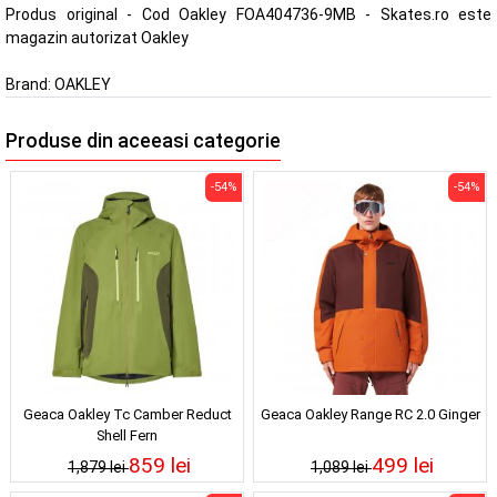
Produs original - Cod Oakley FOA404736-9MB - Skates.ro este
magazin autorizat Oakley
Brand:
OAKLEY
Produse din aceeasi categorie
-54%
-54%
Geaca Oakley Tc Camber Reduct
Geaca Oakley Range RC 2.0 Ginger
Shell Fern
859 lei
499 lei
1,879 lei
1,089 lei