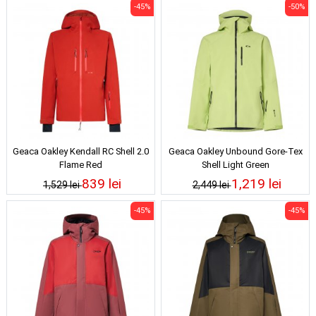
-45%
-50%
Geaca Oakley Kendall RC Shell 2.0
Geaca Oakley Unbound Gore-Tex
Flame Red
Shell Light Green
839 lei
1,219 lei
1,529 lei
2,449 lei
-45%
-45%