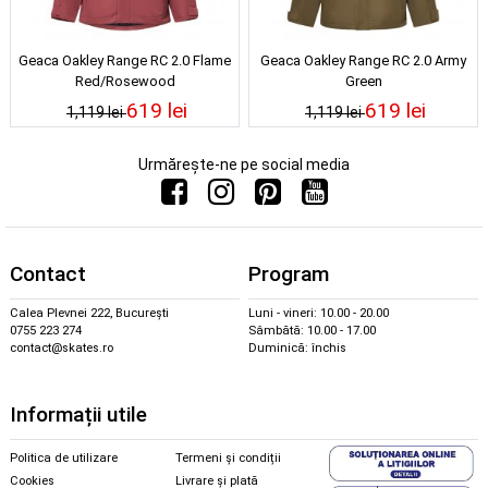
Geaca Oakley Range RC 2.0 Flame
Geaca Oakley Range RC 2.0 Army
Red/Rosewood
Green
619 lei
619 lei
1,119 lei
1,119 lei
Urmărește-ne pe social media
Contact
Program
Calea Plevnei 222, București
Luni - vineri: 10.00 - 20.00
0755 223 274
Sâmbătă: 10.00 - 17.00
contact@skates.ro
Duminică: închis
Informații utile
Politica de utilizare
Termeni și condiții
Cookies
Livrare și plată