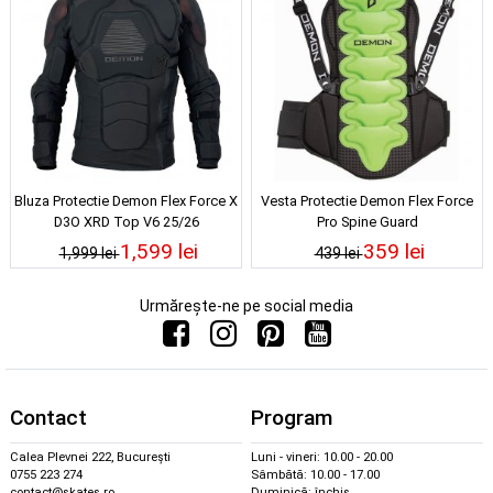
Bluza Protectie Demon Flex Force X
Vesta Protectie Demon Flex Force
D3O XRD Top V6 25/26
Pro Spine Guard
1,599 lei
359 lei
1,999 lei
439 lei
Urmărește-ne pe social media
Contact
Program
Calea Plevnei 222, București
Luni - vineri: 10.00 - 20.00
0755 223 274
Sâmbătă: 10.00 - 17.00
contact@skates.ro
Duminică: închis