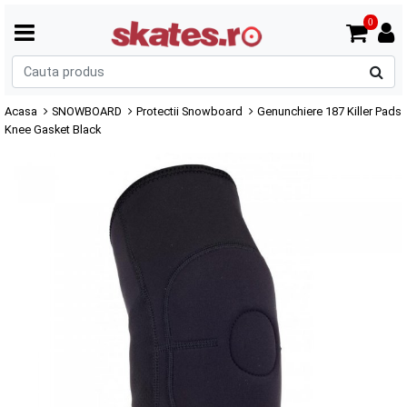
0
C
p
Acasa
SNOWBOARD
Protectii Snowboard
Genunchiere 187 Killer Pads
Knee Gasket Black