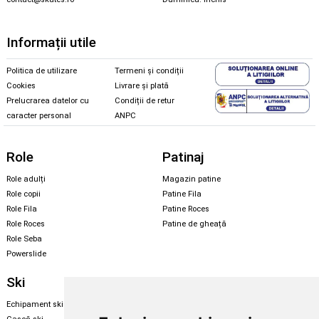
Informații utile
Politica de utilizare
Termeni și condiții
Cookies
Livrare și plată
Prelucrarea datelor cu
Condiții de retur
caracter personal
ANPC
Role
Patinaj
Role adulți
Magazin patine
Role copii
Patine Fila
Role Fila
Patine Roces
Role Roces
Patine de gheață
Role Seba
Powerslide
Ski
Snowboard
Echipament ski
Magazin snowboard