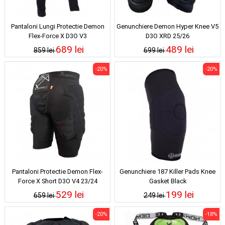
Pantaloni Lungi Protectie Demon
Genunchiere Demon Hyper Knee V5
Flex-Force X D3O V3
D3O XRD 25/26
689 lei
489 lei
859 lei
699 lei
-20%
-20%
Pantaloni Protectie Demon Flex-
Genunchiere 187 Killer Pads Knee
Force X Short D3O V4 23/24
Gasket Black
529 lei
199 lei
659 lei
249 lei
-20%
-18%