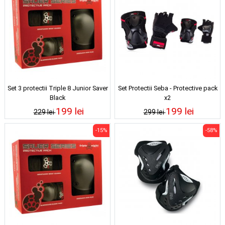
Set 3 protectii Triple 8 Junior Saver
Set Protectii Seba - Protective pack
Black
x2
199 lei
199 lei
229 lei
299 lei
-15%
-58%