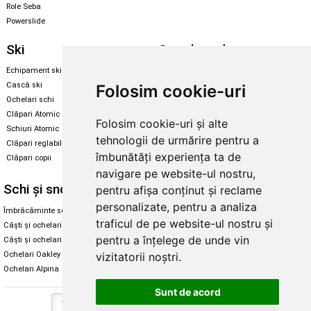
Role Seba
Powerslide
Ski
Snowboard
Echipament ski
Magazin snowboard
Cască ski
Echipament snowboard
Folosim cookie-uri
Ochelari schi
Legături Rome SDS
Clăpari Atomic
Folosim cookie-uri și alte
Skate & longboard
Schiuri Atomic
tehnologii de urmărire pentru a
Clăpari reglabili
Santa Cruz
îmbunătăți experiența ta de
Clăpari copii
Enuff Skateboards
navigare pe website-ul nostru,
Schi și snowboard
Diverse
pentru afișa conținut și reclame
personalizate, pentru a analiza
Îmbrăcăminte schi și snowboard
Cum aleg rolele
traficul de pe website-ul nostru și
Căști și ochelari de iarnă
Cum aleg ochelarii
pentru a înțelege de unde vin
Căști și ochelari Alpina
Ochelari de soare Oakley
vizitatorii noștri.
Ochelari Oakley
Ochelari de soare Alpina
Ochelari Alpina
Intretinere manusi
Sunt de acord