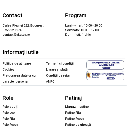
Contact
Program
Calea Plevnei 222, București
Luni - vineri: 10.00 - 20.00
0755 223 274
Sâmbătă: 10.00 - 17.00
contact@skates.ro
Duminică: închis
Informații utile
Politica de utilizare
Termeni și condiții
Cookies
Livrare și plată
Prelucrarea datelor cu
Condiții de retur
caracter personal
ANPC
Role
Patinaj
Role adulți
Magazin patine
Role copii
Patine Fila
Role Fila
Patine Roces
Role Roces
Patine de gheață