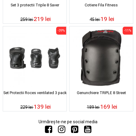
Set 3 protectii Triple 8 Saver
Cotiere Fila Fitness
219 lei
19 lei
259 lei
45 lei
-39%
-11%
Set Protectii Roces ventilated 3 pack
Genunchiere TRIPLE 8 Street
139 lei
169 lei
229 lei
189 lei
Urmărește-ne pe social media