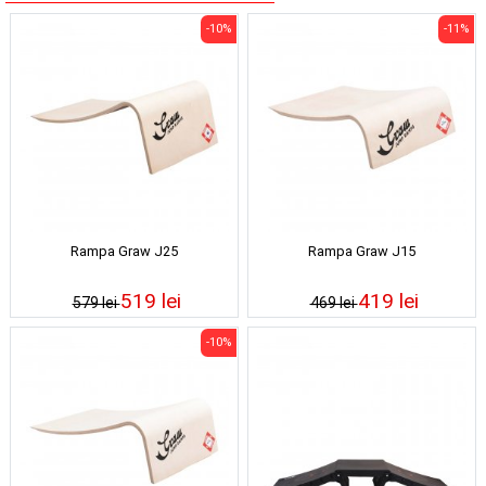
-10%
-11%
Rampa Graw J25
Rampa Graw J15
519 lei
419 lei
579 lei
469 lei
-10%