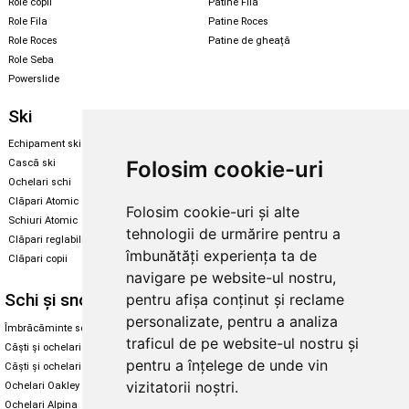
Role copii
Patine Fila
Role Fila
Patine Roces
Role Roces
Patine de gheață
Role Seba
Powerslide
Ski
Snowboard
Echipament ski
Magazin snowboard
Folosim cookie-uri
Cască ski
Echipament snowboard
Ochelari schi
Legături Rome SDS
Clăpari Atomic
Folosim cookie-uri și alte
Skate & longboard
Schiuri Atomic
tehnologii de urmărire pentru a
Clăpari reglabili
Santa Cruz
îmbunătăți experiența ta de
Clăpari copii
Enuff Skateboards
navigare pe website-ul nostru,
Schi și snowboard
Diverse
pentru afișa conținut și reclame
personalizate, pentru a analiza
Îmbrăcăminte schi și snowboard
Cum aleg rolele
traficul de pe website-ul nostru și
Căști și ochelari de iarnă
Cum aleg ochelarii
pentru a înțelege de unde vin
Căști și ochelari Alpina
Ochelari de soare Oakley
vizitatorii noștri.
Ochelari Oakley
Ochelari de soare Alpina
Ochelari Alpina
Intretinere manusi