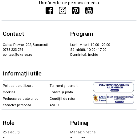
Urmărește-ne pe social media
Contact
Program
Calea Plevnei 222, București
Luni - vineri: 10.00 - 20.00
0755 223 274
Sâmbătă: 10.00 - 17.00
contact@skates.ro
Duminică: închis
Informații utile
Politica de utilizare
Termeni și condiții
Cookies
Livrare și plată
Prelucrarea datelor cu
Condiții de retur
caracter personal
ANPC
Role
Patinaj
Role adulți
Magazin patine