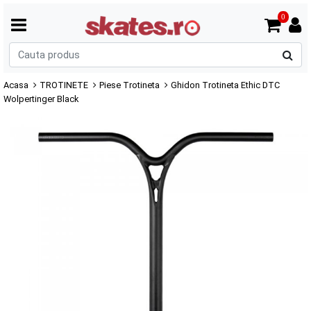
0
C
p
Acasa
TROTINETE
Piese Trotineta
Ghidon Trotineta Ethic DTC
Wolpertinger Black