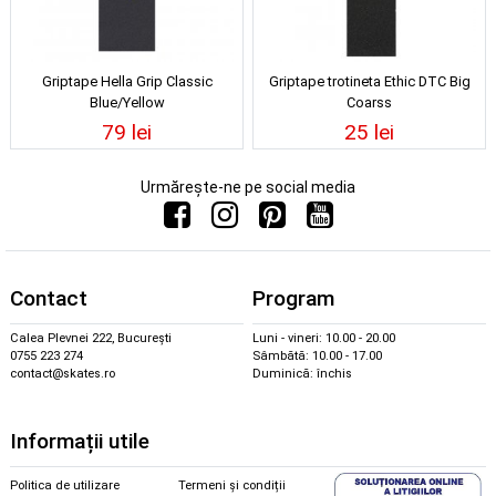
Griptape Hella Grip Classic
Griptape trotineta Ethic DTC Big
Blue/Yellow
Coarss
79 lei
25 lei
Urmărește-ne pe social media
Contact
Program
Calea Plevnei 222, București
Luni - vineri: 10.00 - 20.00
0755 223 274
Sâmbătă: 10.00 - 17.00
contact@skates.ro
Duminică: închis
Informații utile
Politica de utilizare
Termeni și condiții