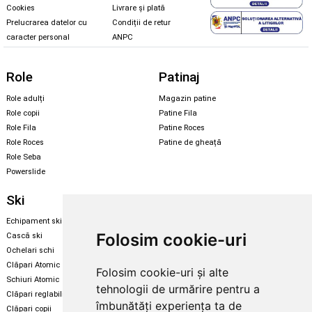
Cookies
Livrare și plată
Prelucrarea datelor cu
Condiții de retur
caracter personal
ANPC
Role
Patinaj
Role adulți
Magazin patine
Role copii
Patine Fila
Role Fila
Patine Roces
Role Roces
Patine de gheață
Role Seba
Powerslide
Ski
Snowboard
Echipament ski
Magazin snowboard
Folosim cookie-uri
Cască ski
Echipament snowboard
Ochelari schi
Legături Rome SDS
Clăpari Atomic
Folosim cookie-uri și alte
Skate & longboard
Schiuri Atomic
tehnologii de urmărire pentru a
Clăpari reglabili
Santa Cruz
îmbunătăți experiența ta de
Clăpari copii