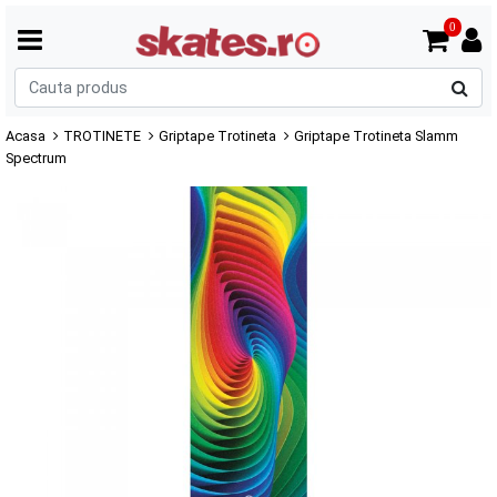
0
C
p
Acasa
TROTINETE
Griptape Trotineta
Griptape Trotineta Slamm
Spectrum