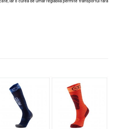
cate, iar o curea de umar reglabila permite transportul fara