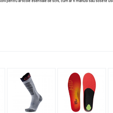
sorii pentru articole esentiale de schi, cum ar fi manusi sau sosete us