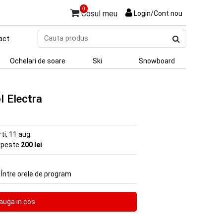
0
Cosul meu
Login/Cont nou
Cauta
act
produs
Ochelari de soare
Ski
Snowboard
l Electra
rti, 11 aug.
e peste
200 lei
 Între orele de program