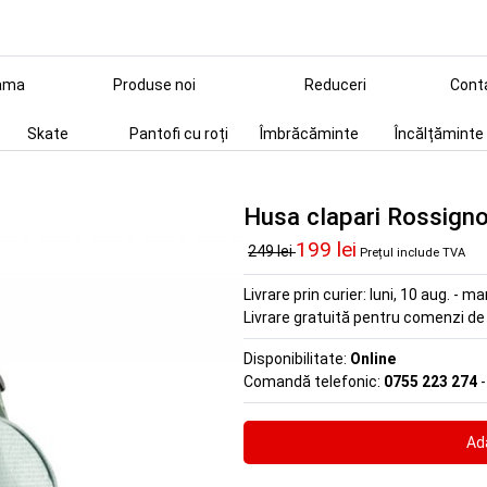
ama
Produse noi
Reduceri
Cont
Skate
Pantofi cu roți
Îmbrăcăminte
Încălțăminte
Husa clapari Rossigno
199 lei
249 lei
Prețul include TVA
Livrare prin curier:
luni, 10 aug. - ma
Livrare gratuită pentru comenzi d
Disponibilitate:
Online
Comandă telefonic:
0755 223 274
-