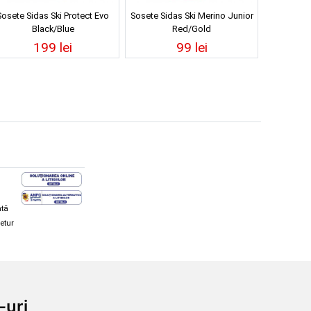
Sosete Sidas Ski Protect Evo
Sosete Sidas Ski Merino Junior
Black/Blue
Red/Gold
199 lei
99 lei
ată
retur
hi și snowboard
Diverse
-uri