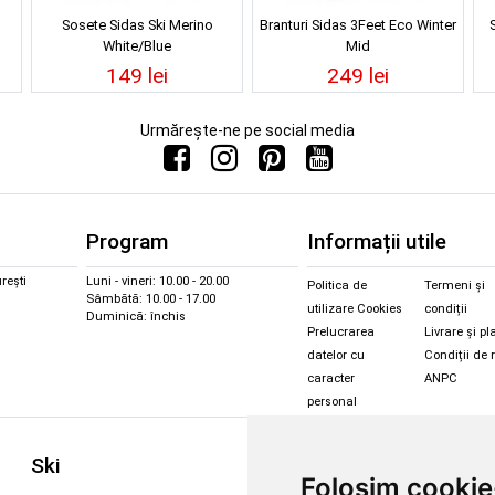
Sosete Sidas Ski Merino
Branturi Sidas 3Feet Eco Winter
White/Blue
Mid
149 lei
249 lei
Urmărește-ne pe social media
Program
Informații utile
rești
Luni - vineri: 10.00 - 20.00
Politica de
Termeni și
Sâmbătă: 10.00 - 17.00
utilizare Cookies
condiții
Duminică: închis
Prelucrarea
Livrare și pl
datelor cu
Condiții de 
caracter
ANPC
personal
Sc
Ski
Snowboard
Folosim cookie