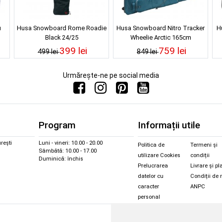
u
Husa Snowboard Rome Roadie
Husa Snowboard Nitro Tracker
H
Black 24/25
Wheelie Arctic 165cm
399 lei
759 lei
499 lei
849 lei
Urmărește-ne pe social media
Program
Informații utile
rești
Luni - vineri: 10.00 - 20.00
Politica de
Termeni și
Sâmbătă: 10.00 - 17.00
utilizare Cookies
condiții
Duminică: închis
Prelucrarea
Livrare și pl
datelor cu
Condiții de 
caracter
ANPC
personal