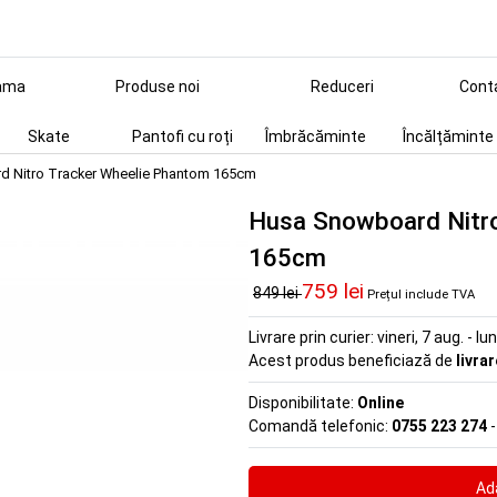
ama
Produse noi
Reduceri
Cont
Skate
Pantofi cu roți
Îmbrăcăminte
Încălțăminte
 Nitro Tracker Wheelie Phantom 165cm
Husa Snowboard Nitro
165cm
759 lei
849 lei
Prețul include TVA
Livrare prin curier:
vineri, 7 aug. - lu
Acest produs beneficiază de
livra
Disponibilitate:
Online
Comandă telefonic:
0755 223 274
-