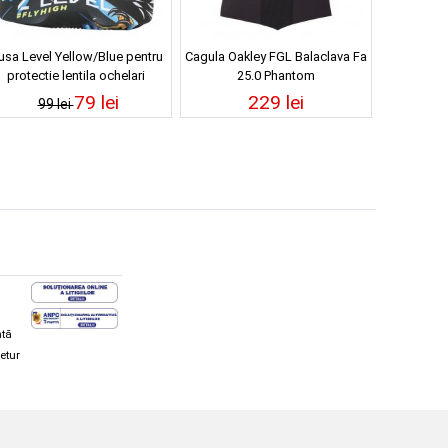
usa Level Yellow/Blue pentru
Cagula Oakley FGL Balaclava Fa
protectie lentila ochelari
25.0 Phantom
79 lei
229 lei
99 lei
ată
retur