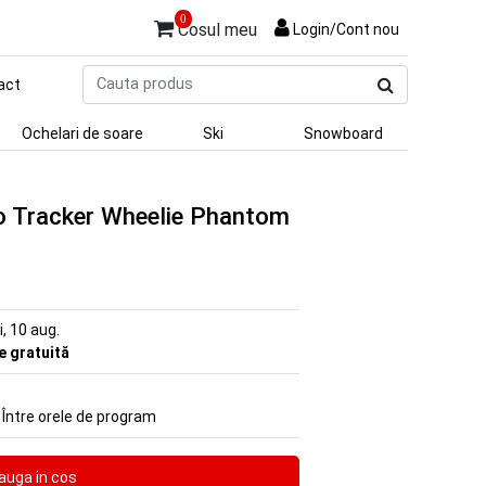
0
Cosul meu
Login/Cont nou
Cauta
act
produs
Ochelari de soare
Ski
Snowboard
 Tracker Wheelie Phantom
ni, 10 aug.
re gratuită
 Între orele de program