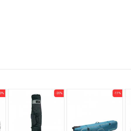
20%
-20%
-11%