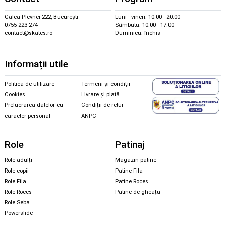
Calea Plevnei 222, București
Luni - vineri: 10.00 - 20.00
0755 223 274
Sâmbătă: 10.00 - 17.00
contact@skates.ro
Duminică: închis
Informații utile
Politica de utilizare
Termeni și condiții
Cookies
Livrare și plată
Prelucrarea datelor cu
Condiții de retur
caracter personal
ANPC
Role
Patinaj
Role adulți
Magazin patine
Role copii
Patine Fila
Role Fila
Patine Roces
Role Roces
Patine de gheață
Role Seba
Powerslide