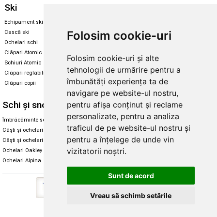
Ski
Snowboard
Echipament ski
Magazin snowboard
Folosim cookie-uri
Cască ski
Echipament snowboard
Ochelari schi
Legături Rome SDS
Clăpari Atomic
Folosim cookie-uri și alte
Skate & longboard
Schiuri Atomic
tehnologii de urmărire pentru a
Clăpari reglabili
Santa Cruz
îmbunătăți experiența ta de
Clăpari copii
Enuff Skateboards
navigare pe website-ul nostru,
Schi și snowboard
Diverse
pentru afișa conținut și reclame
personalizate, pentru a analiza
Îmbrăcăminte schi și snowboard
Cum aleg rolele
traficul de pe website-ul nostru și
Căști și ochelari de iarnă
Cum aleg ochelarii
pentru a înțelege de unde vin
Căști și ochelari Alpina
Ochelari de soare Oakley
vizitatorii noștri.
Ochelari Oakley
Ochelari de soare Alpina
Ochelari Alpina
Intretinere manusi
Sunt de acord
Vreau să schimb setările
Copyright © 2026 Skates.ro | SC Zmart Skating SRL