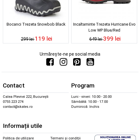
Bocanci Trezeta Snowbob Black
Incaltaminte Trezeta Hurricane Evo
Low WP Blue/Red
119 lei
399 lei
299 lei
649 lei
Urmărește-ne pe social media
Contact
Program
Calea Plevnei 222, București
Luni - vineri: 10.00 - 20.00
0755 223 274
Sâmbătă: 10.00 - 17.00
contact@skates.ro
Duminică: închis
Informații utile
Politica de utilizare
Termeni și condiții