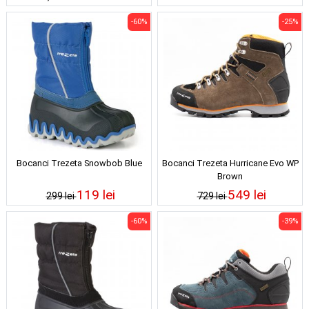
-60%
-25%
Bocanci Trezeta Snowbob Blue
Bocanci Trezeta Hurricane Evo WP
Brown
119 lei
549 lei
299 lei
729 lei
-60%
-39%