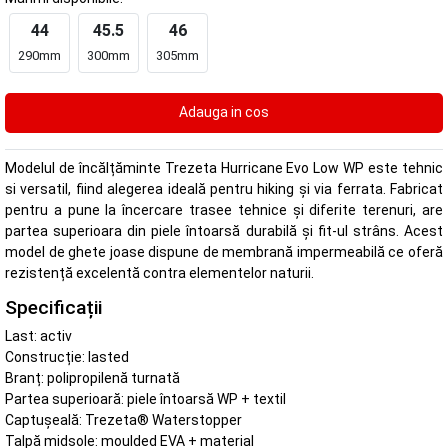
44
45.5
46
290mm
300mm
305mm
Modelul de încălțăminte Trezeta Hurricane Evo Low WP este tehnic
si versatil, fiind alegerea ideală pentru hiking și via ferrata. Fabricat
pentru a pune la încercare trasee tehnice și diferite terenuri, are
partea superioara din piele întoarsă durabilă și fit-ul strâns. Acest
model de ghete joase dispune de membrană impermeabilă ce oferă
rezistență excelentă contra elementelor naturii.
Specificații
Last: activ
Construcție: lasted
Branț: polipropilenă turnată
Partea superioară: piele întoarsă WP + textil
Captușeală: Trezeta® Waterstopper
Talpă midsole: moulded EVA + material