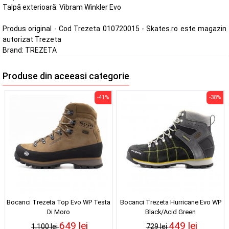
Talpă exterioară: Vibram Winkler Evo
Produs original - Cod Trezeta 010720015 - Skates.ro este magazin
autorizat Trezeta
Brand:
TREZETA
Produse din aceeasi categorie
-41%
-38%
Bocanci Trezeta Top Evo WP Testa
Bocanci Trezeta Hurricane Evo WP
Di Moro
Black/Acid Green
649 lei
449 lei
1,100 lei
729 lei