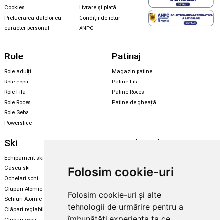
Cookies
Livrare și plată
Prelucrarea datelor cu
Condiții de retur
caracter personal
ANPC
Role
Patinaj
Role adulți
Magazin patine
Role copii
Patine Fila
Role Fila
Patine Roces
Role Roces
Patine de gheață
Role Seba
Powerslide
Ski
Snowboard
Echipament ski
Magazin snowboard
Folosim cookie-uri
Cască ski
Echipament snowboard
Ochelari schi
Legături Rome SDS
Clăpari Atomic
Folosim cookie-uri și alte
Skate & longboard
Schiuri Atomic
tehnologii de urmărire pentru a
Clăpari reglabili
Santa Cruz
îmbunătăți experiența ta de
Clăpari copii