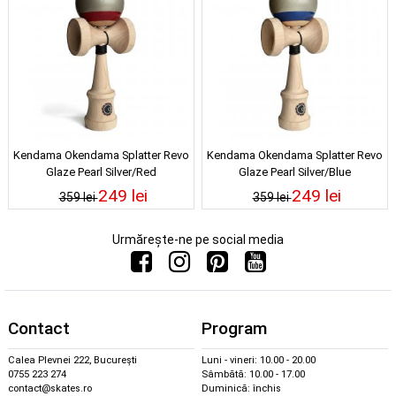
Kendama Okendama Splatter Revo
Kendama Okendama Splatter Revo
Glaze Pearl Silver/Red
Glaze Pearl Silver/Blue
249 lei
249 lei
359 lei
359 lei
Urmărește-ne pe social media
Contact
Program
Calea Plevnei 222, București
Luni - vineri: 10.00 - 20.00
0755 223 274
Sâmbătă: 10.00 - 17.00
contact@skates.ro
Duminică: închis