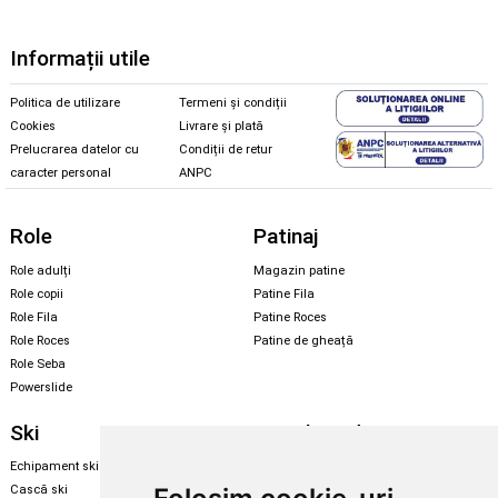
Informații utile
Politica de utilizare
Termeni și condiții
Cookies
Livrare și plată
Prelucrarea datelor cu
Condiții de retur
caracter personal
ANPC
Role
Patinaj
Role adulți
Magazin patine
Role copii
Patine Fila
Role Fila
Patine Roces
Role Roces
Patine de gheață
Role Seba
Powerslide
Ski
Snowboard
Echipament ski
Magazin snowboard
Cască ski
Echipament snowboard