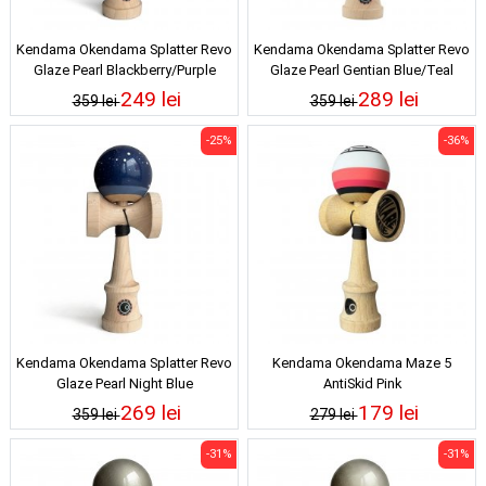
Kendama Okendama Splatter Revo
Kendama Okendama Splatter Revo
Glaze Pearl Blackberry/Purple
Glaze Pearl Gentian Blue/Teal
249 lei
289 lei
359 lei
359 lei
-25%
-36%
Kendama Okendama Splatter Revo
Kendama Okendama Maze 5
Glaze Pearl Night Blue
AntiSkid Pink
269 lei
179 lei
359 lei
279 lei
-31%
-31%