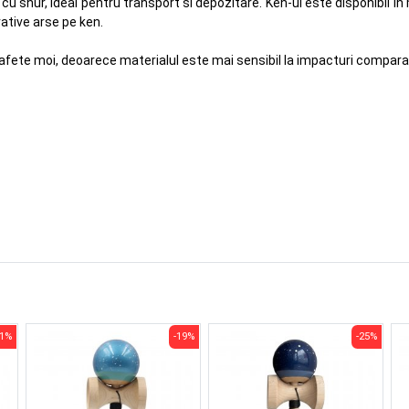
il cu snur, ideal pentru transport si depozitare. Ken-ul este disponibil in 
rative arse pe ken.
te moi, deoarece materialul este mai sensibil la impacturi comparativ
31%
-19%
-25%