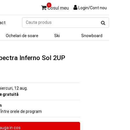
0
Cosul meu
Login/Cont nou
Cauta
act
produs
Ochelari de soare
Ski
Snowboard
ectra Inferno Sol 2UP
iercuri, 12 aug.
re gratuită
n
 Între orele de program