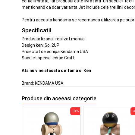
editie limitata, iar produsul este livrat intr-un saculet text
mentionand ca doar varianta Jet include cele trei linii deco
Pentru aceasta kendama se recomanda utilizarea pe suprafe
Specificatii
Produs artizanal, realizat manual
Design ken: Sol 2UP
Proiectat de echipa Kendama USA
Saculet special editie Craft
Ata nu vine atasata de Tama si Ken
Brand:
KENDAMA USA
Produse din aceeasi categorie
-31%
-