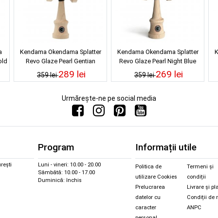
a
Kendama Okendama Splatter
Kendama Okendama Splatter
K
old
Revo Glaze Pearl Gentian
Revo Glaze Pearl Night Blue
Blue/Teal
289 lei
269 lei
359 lei
359 lei
Urmărește-ne pe social media
Program
Informații utile
rești
Luni - vineri: 10.00 - 20.00
Politica de
Termeni și
Sâmbătă: 10.00 - 17.00
utilizare Cookies
condiții
Duminică: închis
Prelucrarea
Livrare și pl
datelor cu
Condiții de 
caracter
ANPC
personal