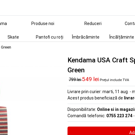
ama
Produse noi
Reduceri
Cont
Skate
Pantofi cu roți
Îmbrăcăminte
Încălțăminte
P Green
Kendama USA Craft Sp
Green
549 lei
799 lei
Prețul include TVA
Livrare prin curier:
marti, 11 aug. - m
Acest produs beneficiază de
livra
Disponibilitate:
Online si in magazi
Comandă telefonic:
0755 223 274
-