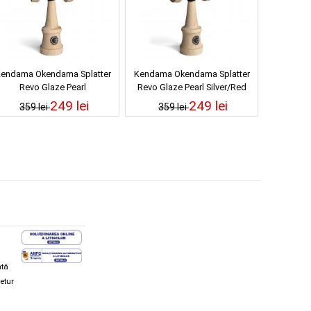
endama Okendama Splatter
Kendama Okendama Splatter
Revo Glaze Pearl
Revo Glaze Pearl Silver/Red
Blackberry/Purple
249 lei
249 lei
359 lei
359 lei
ată
retur