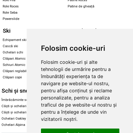
Role Fila
Patine Roces
Role Roces
Patine de gheață
Role Seba
Powerslide
Ski
Snowboard
Echipament ski
Magazin snowboard
Folosim cookie-uri
Cască ski
Echipament snowboard
Ochelari schi
Legături Rome SDS
Clăpari Atomic
Folosim cookie-uri și alte
Skate & longboard
Schiuri Atomic
tehnologii de urmărire pentru a
Clăpari reglabili
Santa Cruz
îmbunătăți experiența ta de
Clăpari copii
Enuff Skateboards
navigare pe website-ul nostru,
Schi și snowboard
Diverse
pentru afișa conținut și reclame
personalizate, pentru a analiza
Îmbrăcăminte schi și snowboard
Cum aleg rolele
traficul de pe website-ul nostru și
Căști și ochelari de iarnă
Cum aleg ochelarii
pentru a înțelege de unde vin
Căști și ochelari Alpina
Ochelari de soare Oakley
vizitatorii noștri.
Ochelari Oakley
Ochelari de soare Alpina
Ochelari Alpina
Intretinere manusi