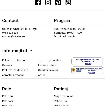
Contact
Program
Calea Plevnei 222, București
Luni - vineri: 10.00 - 20.00
0755 223 274
Sâmbătă: 10.00 - 17.00
contact@skates.ro
Duminică: închis
Informații utile
Politica de utilizare
Termeni și condiții
Cookies
Livrare și plată
Prelucrarea datelor cu
Condiții de retur
caracter personal
ANPC
Role
Patinaj
Role adulți
Magazin patine
Role copii
Patine Fila