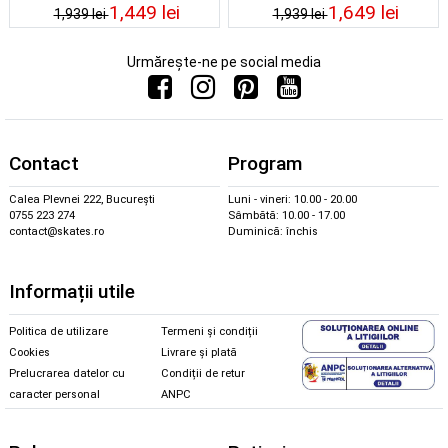
1,449 lei
1,649 lei
1,939 lei
1,939 lei
Urmărește-ne pe social media
Contact
Program
Calea Plevnei 222, București
Luni - vineri: 10.00 - 20.00
0755 223 274
Sâmbătă: 10.00 - 17.00
contact@skates.ro
Duminică: închis
Informații utile
Politica de utilizare
Termeni și condiții
Cookies
Livrare și plată
Prelucrarea datelor cu
Condiții de retur
caracter personal
ANPC