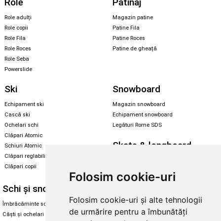
Role
Patinaj
Role adulți
Magazin patine
Role copii
Patine Fila
Role Fila
Patine Roces
Role Roces
Patine de gheață
Role Seba
Powerslide
Ski
Snowboard
Echipament ski
Magazin snowboard
Cască ski
Echipament snowboard
Ochelari schi
Legături Rome SDS
Clăpari Atomic
Skate & longboard
Schiuri Atomic
Clăpari reglabili
Santa Cruz
Clăpari copii
Enuff Skateboards
Folosim cookie-uri
Schi și snowboard
Diverse
Folosim cookie-uri și alte tehnologii
Îmbrăcăminte schi și snowboard
Cum aleg rolele
de urmărire pentru a îmbunătăți
Căști și ochelari de iarnă
Cum aleg ochelarii