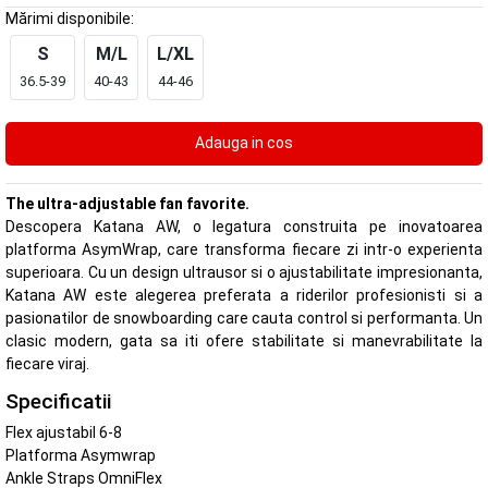
Mărimi disponibile:
S
M/L
L/XL
36.5-39
40-43
44-46
The ultra-adjustable fan favorite.
Descopera Katana AW, o legatura construita pe inovatoarea
platforma AsymWrap, care transforma fiecare zi intr-o experienta
superioara. Cu un design ultrausor si o ajustabilitate impresionanta,
Katana AW este alegerea preferata a riderilor profesionisti si a
pasionatilor de snowboarding care cauta control si performanta. Un
clasic modern, gata sa iti ofere stabilitate si manevrabilitate la
fiecare viraj.
Specificatii
Flex ajustabil 6-8
Platforma Asymwrap
Ankle Straps OmniFlex