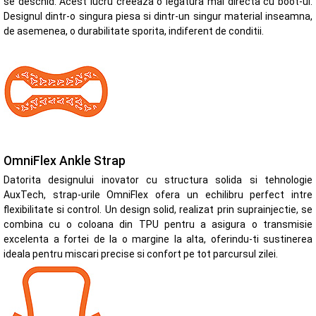
se deschid. Acest lucru creeaza o legatura mai directa cu boot-ul.
Designul dintr-o singura piesa si dintr-un singur material inseamna,
de asemenea, o durabilitate sporita, indiferent de conditii.
OmniFlex Ankle Strap
Datorita designului inovator cu structura solida si tehnologie
AuxTech, strap-urile OmniFlex ofera un echilibru perfect intre
flexibilitate si control. Un design solid, realizat prin suprainjectie, se
combina cu o coloana din TPU pentru a asigura o transmisie
excelenta a fortei de la o margine la alta, oferindu-ti sustinerea
ideala pentru miscari precise si confort pe tot parcursul zilei.