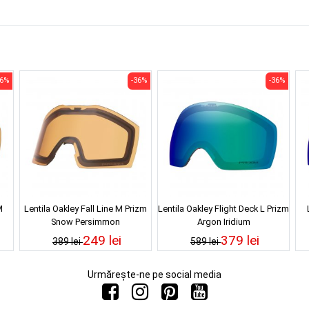
36%
-36%
-36%
M
Lentila Oakley Fall Line M Prizm
Lentila Oakley Flight Deck L Prizm
Snow Persimmon
Argon Iridium
249 lei
379 lei
389 lei
589 lei
Urmărește-ne pe social media