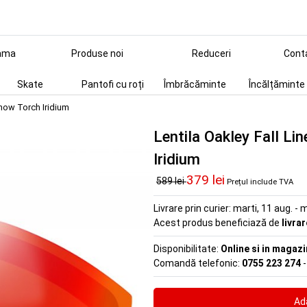
ama
Produse noi
Reduceri
Cont
Skate
Pantofi cu roți
Îmbrăcăminte
Încălțăminte
Snow Torch Iridium
Lentila Oakley Fall L
Iridium
379 lei
589 lei
Prețul include TVA
Livrare prin curier:
marti, 11 aug. - m
Acest produs beneficiază de
livra
Disponibilitate:
Online si in magazi
Comandă telefonic:
0755 223 274
-