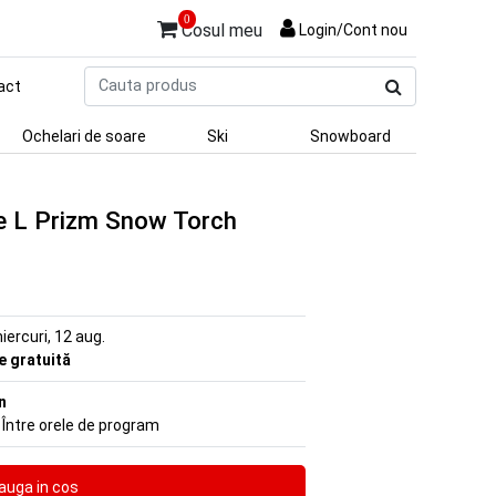
0
Cosul meu
Login/Cont nou
Cauta
act
produs
Ochelari de soare
Ski
Snowboard
ine L Prizm Snow Torch
iercuri, 12 aug.
re gratuită
n
 Între orele de program