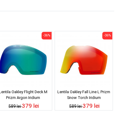
-36%
-36%
Lentila Oakley Flight Deck M
Lentila Oakley Fall Line L Prizm
Prizm Argon Iridium
Snow Torch Iridium
379 lei
379 lei
589 lei
589 lei