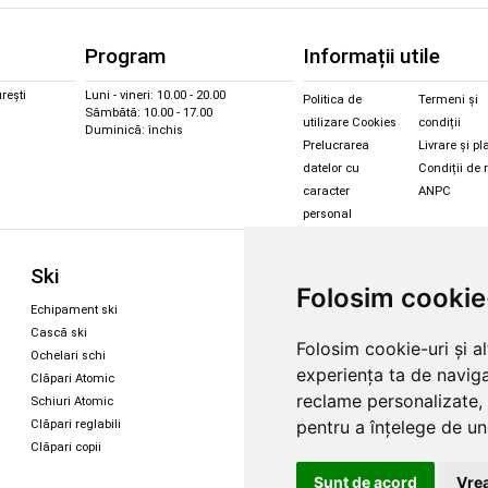
Program
Informații utile
rești
Luni - vineri: 10.00 - 20.00
Politica de
Termeni și
Sâmbătă: 10.00 - 17.00
utilizare Cookies
condiții
Duminică: închis
Prelucrarea
Livrare și pl
datelor cu
Condiții de 
caracter
ANPC
personal
Sc
Ski
Snowboard
Folosim cookie
Îmbr
Echipament ski
Magazin snowboard
Cășt
Cască ski
Echipament snowboard
Folosim cookie-uri și a
Cășt
Ochelari schi
Legături Rome SDS
experiența ta de naviga
Oche
Clăpari Atomic
Skate & longboard
Oche
reclame personalizate, 
Schiuri Atomic
pentru a înțelege de und
Clăpari reglabili
Santa Cruz
Clăpari copii
Enuff Skateboards
Sunt de acord
Vrea