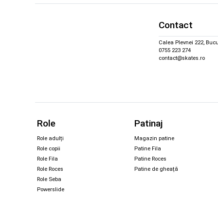
Contact
Calea Plevnei 222, Bucu
0755 223 274
contact@skates.ro
Role
Patinaj
Role adulți
Magazin patine
Role copii
Patine Fila
Role Fila
Patine Roces
Role Roces
Patine de gheață
Role Seba
Powerslide