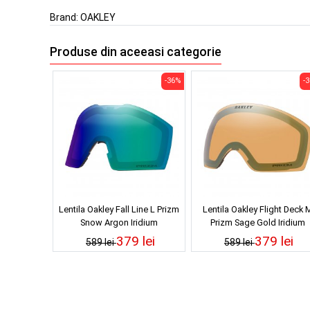
Brand:
OAKLEY
Produse din aceeasi categorie
-36%
-
Lentila Oakley Fall Line L Prizm
Lentila Oakley Flight Deck 
Snow Argon Iridium
Prizm Sage Gold Iridium
379 lei
379 lei
589 lei
589 lei