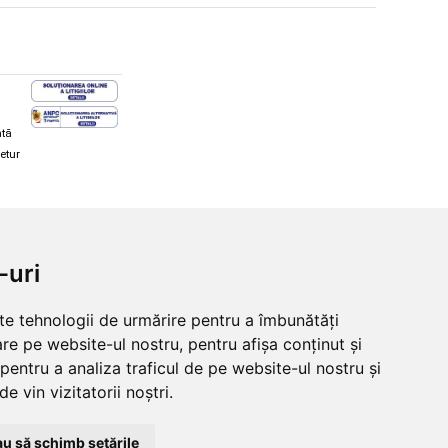
ată
retur
hi și snowboard
Diverse
-uri
ăcăminte schi și snowboard
Cum aleg rolele
i și ochelari de iarnă
Cum aleg ochelarii
lte tehnologii de urmărire pentru a îmbunătăți
i și ochelari Alpina
Ochelari de soare Oakley
re pe website-ul nostru, pentru afișa conținut și
lari Oakley
Ochelari de soare Alpina
lari Alpina
Intretinere manusi
pentru a analiza traficul de pe website-ul nostru și
e vin vizitatorii noștri.
u să schimb setările