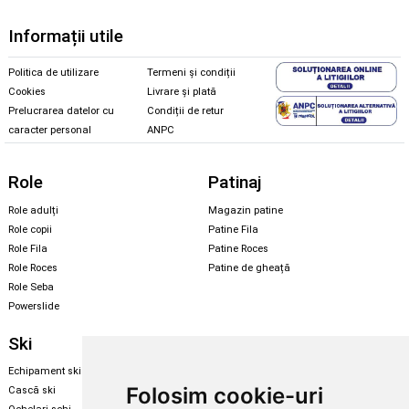
Informații utile
Politica de utilizare
Termeni și condiții
Cookies
Livrare și plată
Prelucrarea datelor cu
Condiții de retur
caracter personal
ANPC
Role
Patinaj
Role adulți
Magazin patine
Role copii
Patine Fila
Role Fila
Patine Roces
Role Roces
Patine de gheață
Role Seba
Powerslide
Ski
Snowboard
Echipament ski
Magazin snowboard
Folosim cookie-uri
Cască ski
Echipament snowboard