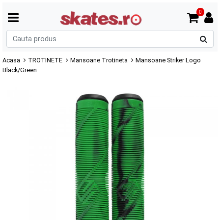
0
C
p
Acasa
TROTINETE
Mansoane Trotineta
Mansoane Striker Logo
Black/Green