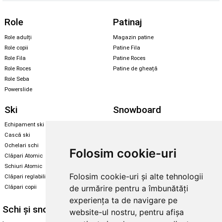
Role
Patinaj
Role adulți
Magazin patine
Role copii
Patine Fila
Role Fila
Patine Roces
Role Roces
Patine de gheață
Role Seba
Powerslide
Ski
Snowboard
Echipament ski
Magazin snowboard
Cască ski
Echipament snowboard
Ochelari schi
Legături Rome SDS
Folosim cookie-uri
Clăpari Atomic
Skate & longboard
Schiuri Atomic
Folosim cookie-uri și alte tehnologii
Clăpari reglabili
Santa Cruz
de urmărire pentru a îmbunătăți
Clăpari copii
Enuff Skateboards
experiența ta de navigare pe
Schi și snowboard
Diverse
website-ul nostru, pentru afișa