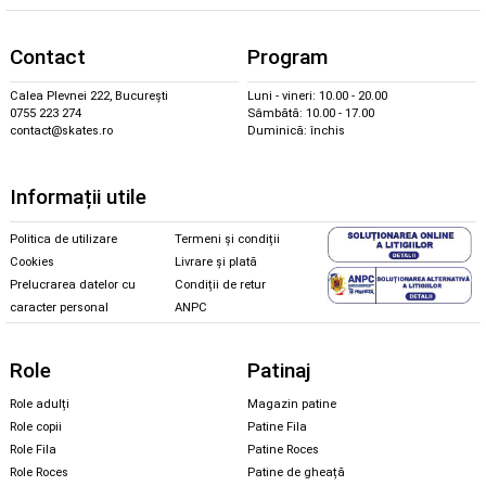
Contact
Program
Calea Plevnei 222, București
Luni - vineri: 10.00 - 20.00
0755 223 274
Sâmbătă: 10.00 - 17.00
contact@skates.ro
Duminică: închis
Informații utile
Politica de utilizare
Termeni și condiții
Cookies
Livrare și plată
Prelucrarea datelor cu
Condiții de retur
caracter personal
ANPC
Role
Patinaj
Role adulți
Magazin patine
Role copii
Patine Fila
Role Fila
Patine Roces
Role Roces
Patine de gheață