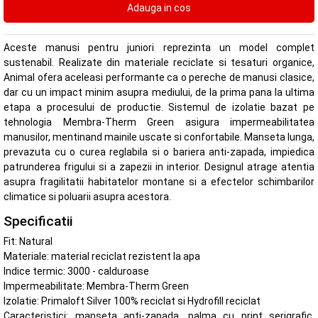
Aceste manusi pentru juniori reprezinta un model complet
sustenabil. Realizate din materiale reciclate si tesaturi organice,
Animal ofera aceleasi performante ca o pereche de manusi clasice,
dar cu un impact minim asupra mediului, de la prima pana la ultima
etapa a procesului de productie. Sistemul de izolatie bazat pe
tehnologia Membra-Therm Green asigura impermeabilitatea
manusilor, mentinand mainile uscate si confortabile. Manseta lunga,
prevazuta cu o curea reglabila si o bariera anti-zapada, impiedica
patrunderea frigului si a zapezii in interior. Designul atrage atentia
asupra fragilitatii habitatelor montane si a efectelor schimbarilor
climatice si poluarii asupra acestora.
Specificatii
Fit: Natural
Materiale: material reciclat rezistent la apa
Indice termic: 3000 - calduroase
Impermeabilitate: Membra-Therm Green
Izolatie: Primaloft Silver 100% reciclat si Hydrofill reciclat
Caracteristici: manseta anti-zapada, palma cu print serigrafic,