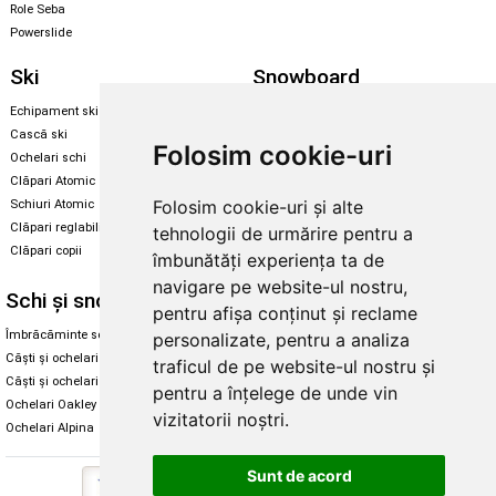
Role Seba
Powerslide
Ski
Snowboard
Echipament ski
Magazin snowboard
Cască ski
Echipament snowboard
Folosim cookie-uri
Ochelari schi
Legături Rome SDS
Clăpari Atomic
Skate & longboard
Folosim cookie-uri și alte
Schiuri Atomic
Clăpari reglabili
tehnologii de urmărire pentru a
Santa Cruz
Clăpari copii
îmbunătăți experiența ta de
Enuff Skateboards
navigare pe website-ul nostru,
Schi și snowboard
Diverse
pentru afișa conținut și reclame
Îmbrăcăminte schi și snowboard
Cum aleg rolele
personalizate, pentru a analiza
Căști și ochelari de iarnă
Cum aleg ochelarii
traficul de pe website-ul nostru și
Căști și ochelari Alpina
Ochelari de soare Oakley
pentru a înțelege de unde vin
Ochelari Oakley
Ochelari de soare Alpina
vizitatorii noștri.
Ochelari Alpina
Intretinere manusi
Sunt de acord