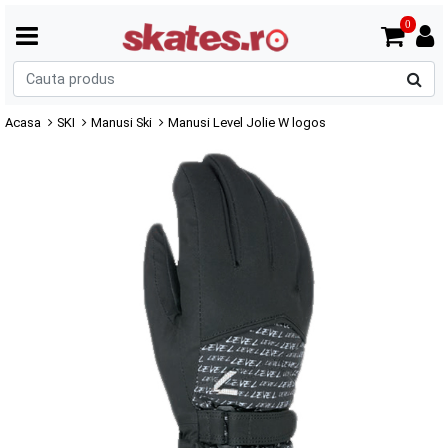
0
C
p
Acasa
SKI
Manusi Ski
Manusi Level Jolie W logos