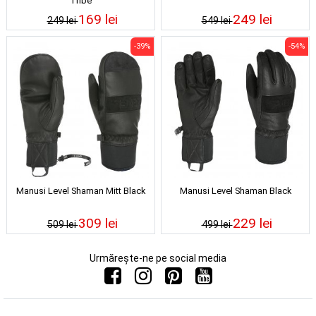
Tribe
169 lei
249 lei
249 lei
549 lei
-39%
-54%
Manusi Level Shaman Mitt Black
Manusi Level Shaman Black
309 lei
229 lei
509 lei
499 lei
Urmărește-ne pe social media