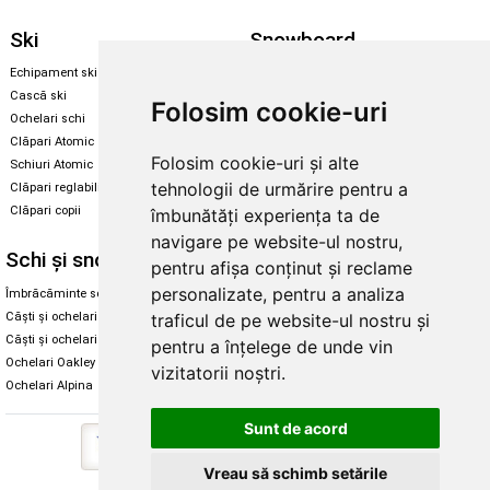
Ski
Snowboard
Echipament ski
Magazin snowboard
Cască ski
Echipament snowboard
Folosim cookie-uri
Ochelari schi
Legături Rome SDS
Clăpari Atomic
Skate & longboard
Folosim cookie-uri și alte
Schiuri Atomic
tehnologii de urmărire pentru a
Clăpari reglabili
Santa Cruz
Clăpari copii
îmbunătăți experiența ta de
Enuff Skateboards
navigare pe website-ul nostru,
Schi și snowboard
Diverse
pentru afișa conținut și reclame
personalizate, pentru a analiza
Îmbrăcăminte schi și snowboard
Cum aleg rolele
traficul de pe website-ul nostru și
Căști și ochelari de iarnă
Cum aleg ochelarii
Căști și ochelari Alpina
Ochelari de soare Oakley
pentru a înțelege de unde vin
Ochelari Oakley
Ochelari de soare Alpina
vizitatorii noștri.
Ochelari Alpina
Intretinere manusi
Sunt de acord
Vreau să schimb setările