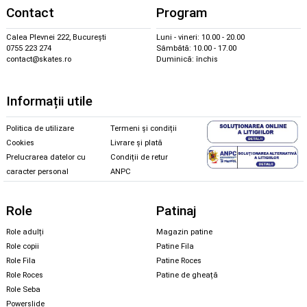
Contact
Program
Calea Plevnei 222, București
Luni - vineri: 10.00 - 20.00
0755 223 274
Sâmbătă: 10.00 - 17.00
contact@skates.ro
Duminică: închis
Informații utile
Politica de utilizare
Termeni și condiții
Cookies
Livrare și plată
Prelucrarea datelor cu
Condiții de retur
caracter personal
ANPC
Role
Patinaj
Role adulți
Magazin patine
Role copii
Patine Fila
Role Fila
Patine Roces
Role Roces
Patine de gheață
Role Seba
Powerslide