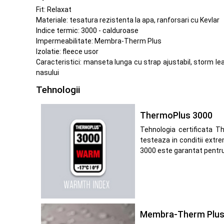
Fit: Relaxat
Materiale: tesatura rezistenta la apa, ranforsari cu Kevlar
Indice termic: 3000 - calduroase
Impermeabilitate: Membra-Therm Plus
Izolatie: fleece usor
Caracteristici: manseta lunga cu strap ajustabil, storm le
nasului
Tehnologii
ThermoPlus 3000
Tehnologia certificata T
testeaza in conditii extre
3000 este garantat pentru
Membra-Therm Plu