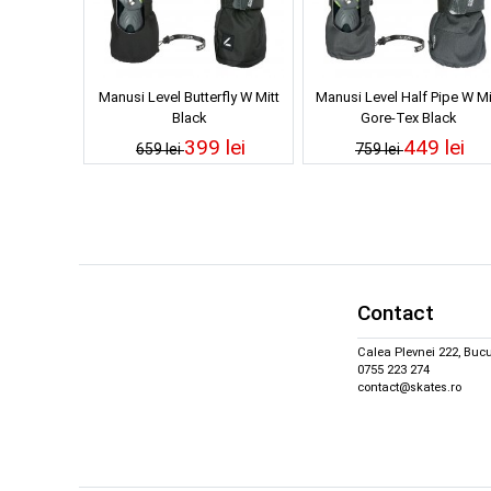
Manusi Level Butterfly W Mitt
Manusi Level Half Pipe W Mi
Black
Gore-Tex Black
399 lei
449 lei
659 lei
759 lei
Contact
Calea Plevnei 222, Bucu
0755 223 274
contact@skates.ro