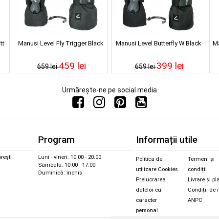
tt
Manusi Level Fly Trigger Black
Manusi Level Butterfly W Black
Ma
459 lei
399 lei
659 lei
659 lei
Urmărește-ne pe social media
Program
Informații utile
rești
Luni - vineri: 10.00 - 20.00
Politica de
Termeni și
Sâmbătă: 10.00 - 17.00
utilizare Cookies
condiții
Duminică: închis
Prelucrarea
Livrare și pl
datelor cu
Condiții de 
caracter
ANPC
personal