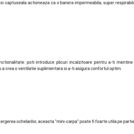
si captuseala actioneaza ca o bariera impermeabila, super respirabila
tionalitate: poti introduce plicuri incalzitoare pentru a-ti mentine 
a crea o ventilatie suplimentara si a-ti asigura confortul optim.
ergerea ochelarilor, aceasta "mini-carpa" poate fi foarte utila pe partie