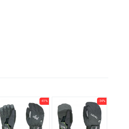
-41%
-34%