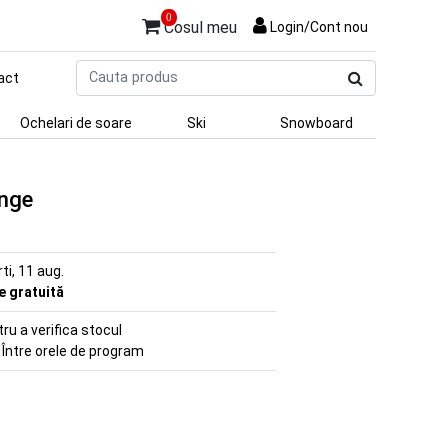
0
Cosul meu
Login/Cont nou
Cauta
act
produs
Ochelari de soare
Ski
Snowboard
ange
rti, 11 aug.
re gratuită
u a verifica stocul
 Între orele de program