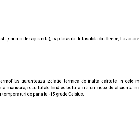
ash (snururi de siguranta), captuseala detasabila din fleece, buzunare 
hermoPlus garanteaza izolatie termica de inalta calitate, in cele 
me manusile, rezultatele fiind colectate intr-un index de eficienta in
 temperaturi de pana la -15 grade Celsius.
s