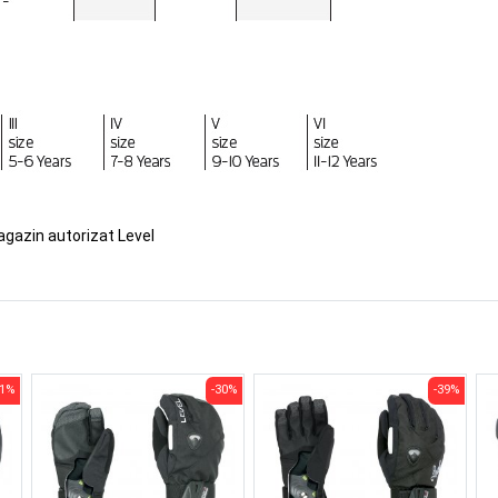
agazin autorizat Level
41%
-30%
-39%