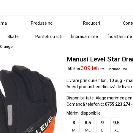
ama
Produse noi
Reduceri
Cont
Skate
Pantofi cu roți
Îmbrăcăminte
Încălțăminte
 Orange
Manusi Level Star Or
309 lei
509 lei
Prețul include TVA
Livrare prin curier:
luni, 10 aug. - ma
Acest produs beneficiază de
livra
Disponibilitate:
Alege marimea pentr
Comandă telefonic:
0755 223 274
-
Mărimi disponibile:
8
8.5
9
9.5
M
ML
L
XL