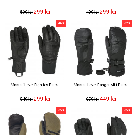
299 lei
299 lei
509 lei
499 lei
-46%
-32%
Manusi Level Eighties Black
Manusi Level Ranger Mitt Black
299 lei
449 lei
549 lei
659 lei
-35%
-35%