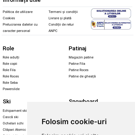
Politica de utilizare
Termeni și condiții
Cookies
Livrare și plată
Prelucrarea datelor cu
Condiții de retur
caracter personal
ANPC
Role
Patinaj
Role adulți
Magazin patine
Role copii
Patine Fila
Role Fila
Patine Roces
Role Roces
Patine de gheață
Role Seba
Powerslide
Ski
Snowboard
Echipament ski
Magazin snowboard
Cască ski
Echipament snowboard
Folosim cookie-uri
Ochelari schi
Legături Rome SDS
Clăpari Atomic