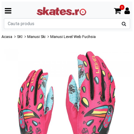
0
C
p
Acasa
SKI
Manusi Ski
Manusi Level Web Fuchsia