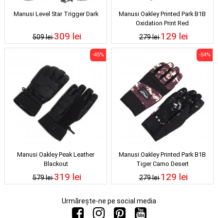
Manusi Level Star Trigger Dark
Manusi Oakley Printed Park B1B
Oxidation Print Red
309 lei
129 lei
509 lei
279 lei
-45%
-54%
Manusi Oakley Peak Leather
Manusi Oakley Printed Park B1B
Blackout
Tiger Camo Desert
319 lei
129 lei
579 lei
279 lei
Urmărește-ne pe social media