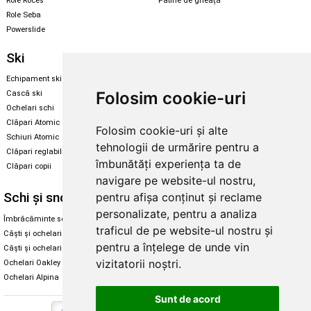
Role Roces
Patine de gheață
Role Seba
Powerslide
Ski
Snowboard
Echipament ski
Magazin snowboard
Folosim cookie-uri
Cască ski
Echipament snowboard
Ochelari schi
Legături Rome SDS
Clăpari Atomic
Folosim cookie-uri și alte
Skate & longboard
Schiuri Atomic
tehnologii de urmărire pentru a
Clăpari reglabili
Santa Cruz
îmbunătăți experiența ta de
Clăpari copii
Enuff Skateboards
navigare pe website-ul nostru,
Schi și snowboard
Diverse
pentru afișa conținut și reclame
personalizate, pentru a analiza
Îmbrăcăminte schi și snowboard
Cum aleg rolele
traficul de pe website-ul nostru și
Căști și ochelari de iarnă
Cum aleg ochelarii
pentru a înțelege de unde vin
Căști și ochelari Alpina
Ochelari de soare Oakley
vizitatorii noștri.
Ochelari Oakley
Ochelari de soare Alpina
Ochelari Alpina
Intretinere manusi
Sunt de acord