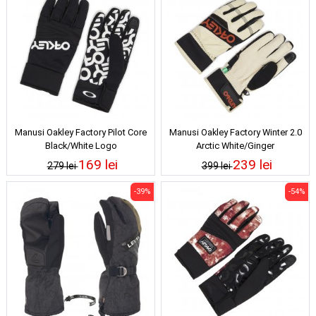
Manusi Oakley Factory Pilot Core
Manusi Oakley Factory Winter 2.0
Black/White Logo
Arctic White/Ginger
169 lei
239 lei
279 lei
399 lei
-39%
-54%